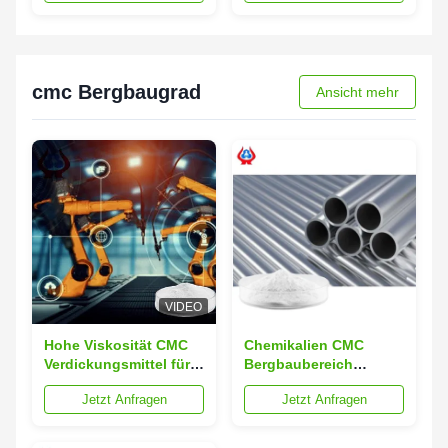
cmc Bergbaugrad
Ansicht mehr
VIDEO
Hohe Viskosität CMC
Chemikalien CMC
Verdickungsmittel für
Bergbaubereich
den Bergbau
Weißpulver für die
Jetzt Anfragen
Jetzt Anfragen
Industrie