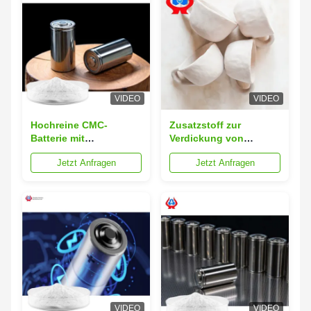
VIDEO
VIDEO
Hochreine CMC-
Zusatzstoff zur
Batterie mit
Verdickung von
Schwermetall ≤0,001 %
Keramik, CMC
Jetzt Anfragen
Jetzt Anfragen
für den Betrieb in rauer
Natriumcarboxymethyl
Umgebung
Cellulose weiß
VIDEO
VIDEO