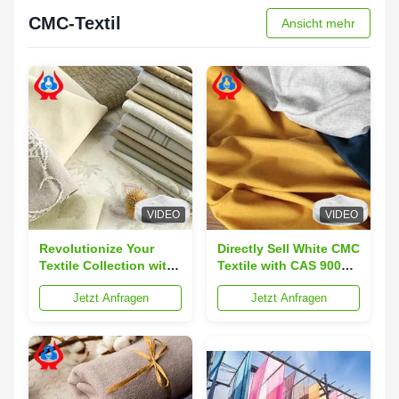
Textur und Haltbarkeit
in der
von Lebensmitteln
Lebensmittelindustrie
CMC-Textil
Ansicht mehr
VIDEO
VIDEO
Revolutionize Your
Directly Sell White CMC
Textile Collection with
Textile with CAS 9004-
3. CMC Technical
32-4 and Loss On
Jetzt Anfragen
Jetzt Anfragen
Textiles in Modern
Drying 10 Max
White