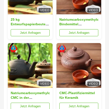
VIDEO
VIDEO
25 kg
Natriumcarboxymethylcellulo
Entwurfspapierbeutel
Bindemittel
cmc
Verdickungsmittel für
Jetzt Anfragen
Jetzt Anfragen
Natriumcarboxymethylcellulose
die Keramikindustrie
Verdickungsstabilisator
mit hoher Viskosität
auf Basis von
raffinierter Baumwolle
VIDEO
VIDEO
Natriumcarboxymethylcellulose
CMC-Plastifiziermittel
CMC in der
für Keramik
Keramikindustrie
Jetzt Anfragen
Jetzt Anfragen