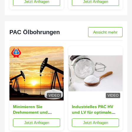
Jetzt Anfragen
Jetzt Anfragen
99%
PAC Ölbohrungen
Ansicht mehr
VIDEO
VIDEO
Minimieren Sie
Industrielles PAC HV
Drehmoment und
und LV für optimale
Zirkulationstruck mit
Leistung
Jetzt Anfragen
Jetzt Anfragen
PAC-R bei der
vertikalen