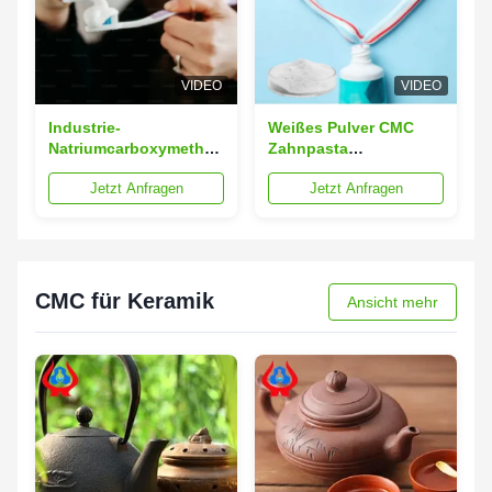
VIDEO
VIDEO
Industrie-
Weißes Pulver CMC
Natriumcarboxymethyl
Zahnpasta
Cellulose CMC
Zusatzstoffe
Jetzt Anfragen
Jetzt Anfragen
Zusatzstoff in
Natriumcarboxymethyl
Zahnpasta
Cellulose ISO9001
CMC für Keramik
Ansicht mehr