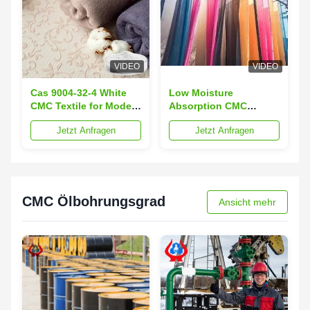
VIDEO
VIDEO
Cas 9004-32-4 White
Low Moisture
CMC Textile for Modern
Absorption CMC
Manufacturing
Textile Products 10
Jetzt Anfragen
Jetzt Anfragen
Efficiency
Max Loss On Drying
for High Standards
CMC Ölbohrungsgrad
Ansicht mehr