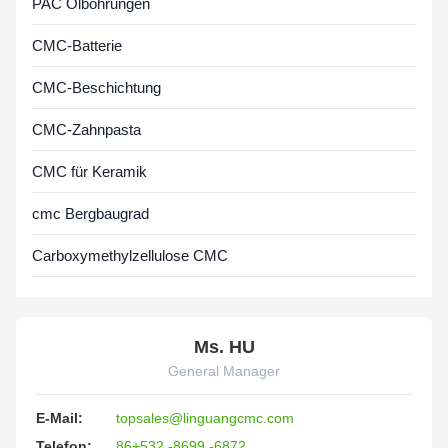
PAC Ölbohrungen
CMC-Batterie
CMC-Beschichtung
CMC-Zahnpasta
CMC für Keramik
cmc Bergbaugrad
Carboxymethylzellulose CMC
Ms. HU
General Manager
E-Mail:
topsales@linguangcmc.com
Telefon:
86+532 -8699 -6872