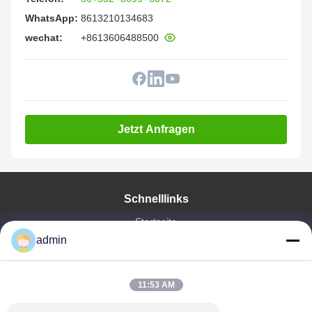
WhatsApp:
8613210134683
wechat:
+8613606488500
Jetzt Anfragen
Schnelllinks
Startseite
Produkte
admin
VR Show
Über Uns
11:53 AM
Fabrik Tour
Qualitätskontrolle