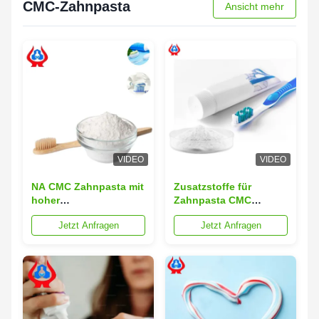
CMC-Zahnpasta
Ansicht mehr
VIDEO
VIDEO
NA CMC Zahnpasta mit
Zusatzstoffe für
hoher
Zahnpasta CMC
Wassereinlagerung
Industrie-
Jetzt Anfragen
Jetzt Anfragen
Natriumcarboxymethylcellulo