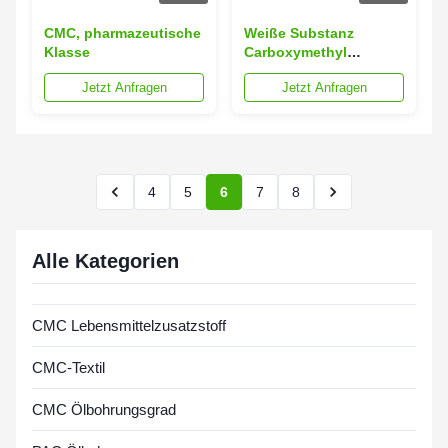
CMC, pharmazeutische
Weiße Substanz
Klasse
Carboxymethyl
Cellulose CMC
Jetzt Anfragen
Jetzt Anfragen
Herstellung in
Wasserbohrung
4
5
6
7
8
Alle Kategorien
CMC Lebensmittelzusatzstoff
CMC-Textil
CMC Ölbohrungsgrad