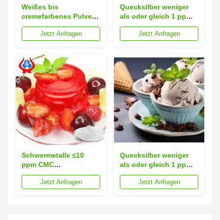
Weißes bis
Quecksilber weniger
cremefarbenes Pulver
als oder gleich 1 ppm
Carboxymethylcellulose
Lebensmittelqualität
Jetzt Anfragen
Jetzt Anfragen
Lebensmittelqualität
Carboxymethylcellulose
Quecksilber ≤1ppm
bietet
Bietet Konsistenz und
Feuchtigkeitsgehalt
Sicherheit in
maximal 8% geeignet
Lebensmittelanwendungen
für die
Lebensmittelverarbeitung
Schwermetalle ≤10
Quecksilber weniger
ppm CMC
als oder gleich 1 ppm
Lebensmittelzusatzstoff
CMC
Jetzt Anfragen
Jetzt Anfragen
Kasennummer 9004-32-
Lebensmittelzusatzstoff
4 Quecksilber ≤1 ppm
Weiß bis creme Pulver
Geeignet zur
Casnummer 9004 32 4
Verbesserung der
Ideal für Anwendungen