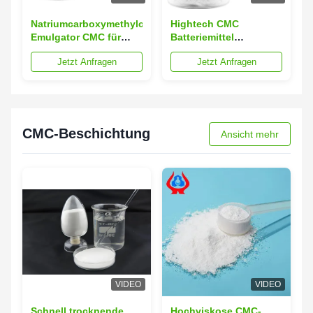
Natriumcarboxymethylcellulose
Hightech CMC
Emulgator CMC für
Batteriemittel
Batterieproduktion
Natriumcarboxymethylcellulo
Jetzt Anfragen
Jetzt Anfragen
Zusatzstoffe
CMC-Beschichtung
Ansicht mehr
VIDEO
VIDEO
Schnell trocknende
Hochviskose CMC-