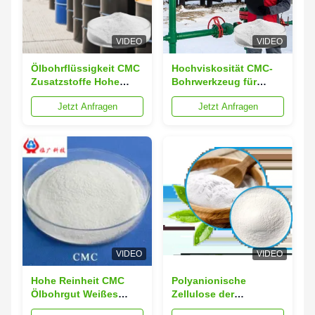
VIDEO
VIDEO
Ölbohrflüssigkeit CMC
Hochviskosität CMC-
Zusatzstoffe Hohe
Bohrwerkzeug für
Reinheit CMC-LV
additive
Jetzt Anfragen
Jetzt Anfragen
Pulver
Bohrmaterialien in
industrieller Qualität
VIDEO
VIDEO
Hohe Reinheit CMC
Polyanionische
Ölbohrgut Weißes
Zellulose der
Erdölbohrmittelpulver
Bohrqualität Reinheit ≥