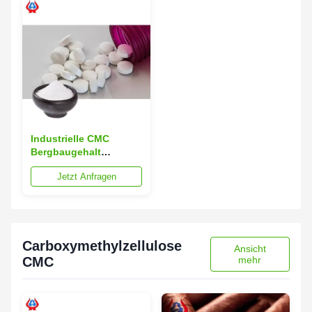
Industrielle CMC
Bergbaugehalt
Pulvermühle
Jetzt Anfragen
Veredelung für Medizin
TDS
Carboxymethylzellulose
Ansicht
CMC
mehr