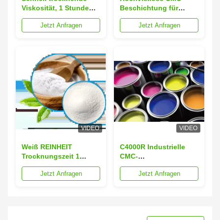
Viskosität, 1 Stunde
Beschichtung für
Trocknungszeit,
chemische Hilfsstoffe
Jetzt Anfragen
Jetzt Anfragen
Carboxymethylcellulose-
Wasserbeständigkeitsklassifi
Natrium mit CAS-Nr.
9004-32-4
VIDEO
VIDEO
Weiß REINHEIT
C4000R Industrielle
Trocknungszeit 1
CMC-
Stunde
Beschichtungsstabilisatoren
Jetzt Anfragen
Jetzt Anfragen
Natriumcarboxymethylcellulose
Na-
Für Schnelltrocknende
Carboxymethylcellulose
Anforderungen