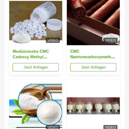
VIDEO
VIDEO
Medizinische CMC
CMC
Carboxy Methyl
Natriumcarboxymethyl
Cellulose Pulver CAS-
Cellulose E466 für
Jetzt Anfragen
Jetzt Anfragen
Nr. 9004-32-4
Baupulver und Farben
VIDEO
VIDEO