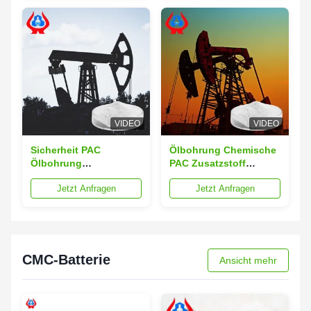
Ölfeldbohrung
VIDEO
VIDEO
Sicherheit PAC
Ölbohrung Chemische
Ölbohrung
PAC Zusatzstoff
Industriefachzusatzstoff
Polyanion-Zellulose
Jetzt Anfragen
Jetzt Anfragen
PAC Polymer ISO9001
Industriequalität
CMC-Batterie
Ansicht mehr