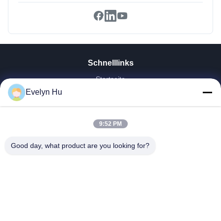
Schnelllinks
Startseite
Evelyn Hu
Produkte
VR Show
Über Uns
9:52 PM
Fabrik Tour
Qualitätskontrolle
Good day, what product are you looking for?
Kontakt
Referenzen
Nachrichten
Dongying Linguang New Material Technology Co., Ltd.