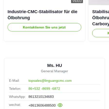
VIDEO
Industrie-CMC-Stabilisator für die
Stabili
Ölbohrung
Ölbohru
Carboxy
Kontaktieren Sie uns jetzt
Ms. HU
General Manager
E-Mail:
topsales@linguangcmc.com
Telefon:
86+532 -8699 -6872
WhatsApp:
8613210134683
wechat:
+8613606488500