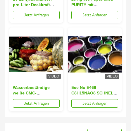
pro Liter Deckkraft
PURITY mit
CMC-Beschichtung
ausgezeichneter
Jetzt Anfragen
Jetzt Anfragen
E466 in weißem Pulver
Haftung
für überlegene
Leistung
VIDEO
VIDEO
Wasserbeständige
Ecc No E466
weiße CMC-
C8H15NAO8 SCHNELL
Beschichtung D.S. 0,8-
LÖSLICHKEIT
Jetzt Anfragen
Jetzt Anfragen
0,9 für industrielle
Reichweite 10-12
Anwendungen
Quadratmeter pro Liter