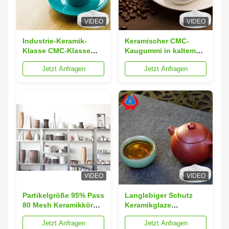
VIDEO
VIDEO
Industrie-Keramik-
Keramischer CMC-
Klasse CMC-Klasse
Kaugummi in kaltem
Zellulose-
Wasser löslich
Jetzt Anfragen
Jetzt Anfragen
Carboxymethyl-
Natrium
VIDEO
VIDEO
Partikelgröße 95% Pass
Langlebiger Schutz
80 Mesh Keramikkörper
Keramikglaze
Natriumcarboxymethyl
Natriumcarboxymethyl
Jetzt Anfragen
Jetzt Anfragen
Cellulose Pulver mit
Zellulose mit Chloriden