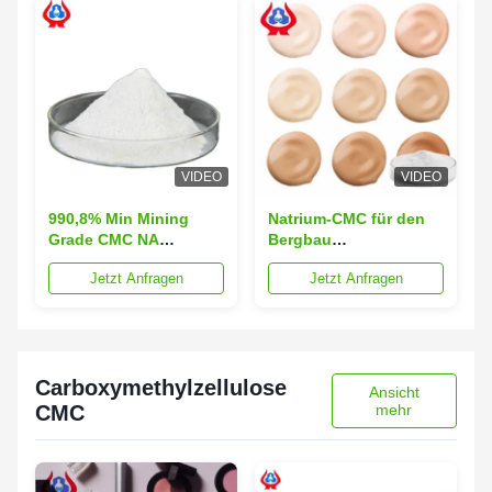
VIDEO
VIDEO
990,8% Min Mining
Natrium-CMC für den
Grade CMC NA
Bergbau
Zellulose Gummi
Oberflächenwirkstoff
Jetzt Anfragen
Jetzt Anfragen
Natriumsalz SCMC
Funktionen 98%
Reinheit
Carboxymethylzellulose
Ansicht
CMC
mehr