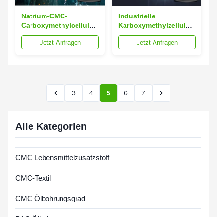
Natrium-CMC-
Industrielle
Carboxymethylcellulose
Karboxymethylzellulose
für die industrielle
CMC Schweißverfahren
Jetzt Anfragen
Jetzt Anfragen
Schweißtechnik
ISO9001
3
4
5
6
7
Alle Kategorien
CMC Lebensmittelzusatzstoff
CMC-Textil
CMC Ölbohrungsgrad