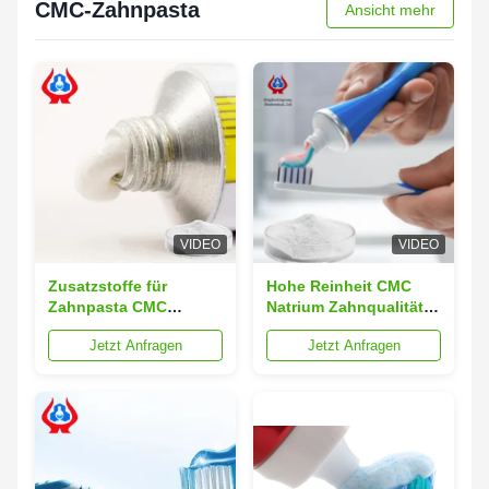
CMC-Zahnpasta
Ansicht mehr
VIDEO
VIDEO
Zusatzstoffe für
Hohe Reinheit CMC
Zahnpasta CMC
Natrium Zahnqualität
Industrie-
Natrium
Jetzt Anfragen
Jetzt Anfragen
Natriumcarboxymethylcellulose
Carboxymethylcellulose
Natrium CMC