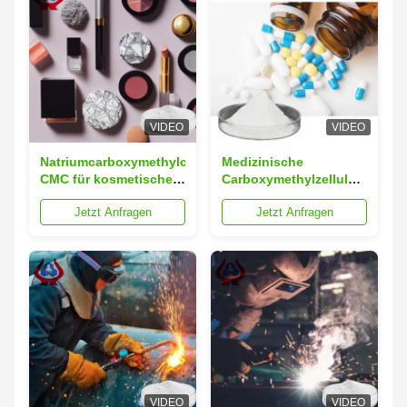
VIDEO
VIDEO
Natriumcarboxymethylcellulose
Medizinische
CMC für kosmetische
Carboxymethylzellulose
Zwecke andere
CMC Chemische
Jetzt Anfragen
Jetzt Anfragen
Industriezweige
Industrie
VIDEO
VIDEO