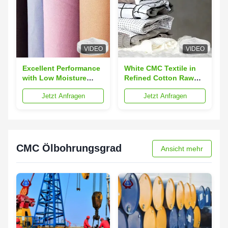
VIDEO
VIDEO
Excellent Performance
White CMC Textile in
with Low Moisture
Refined Cotton Raw
Absorption CMC
Material CAS 9004-32-4
Jetzt Anfragen
Jetzt Anfragen
Woven Textiles and
for Textile
Refined Cotton
Material
CMC Ölbohrungsgrad
Ansicht mehr