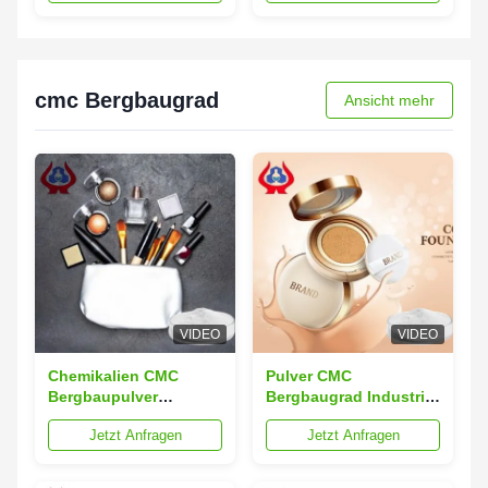
langer Haltbarkeit von
3,0 Max
3 Jahren
cmc Bergbaugrad
Ansicht mehr
VIDEO
VIDEO
Chemikalien CMC
Pulver CMC
Bergbaupulver
Bergbaugrad Industrie
Kosmetikwaren
CMC
Jetzt Anfragen
Jetzt Anfragen
Karboxymethylzellulose
Carboxymethylzellulose
für Kosmetik