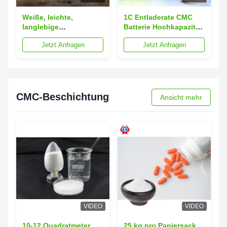
Weiße, leichte,
1C Entladerate CMC
langlebige
Batterie Hochkapazität
Konstruktion CMC-
Energiespeicher
Jetzt Anfragen
Jetzt Anfragen
Batterie Lithium-Ionen-
Lithium-Ionen-
Akkupack für tragbare
Batteriepack mit
Geräte
Überladeschutz
CMC-Beschichtung
Ansicht mehr
VIDEO
VIDEO
10-12 Quadratmeter
25 kg pro Papiersack