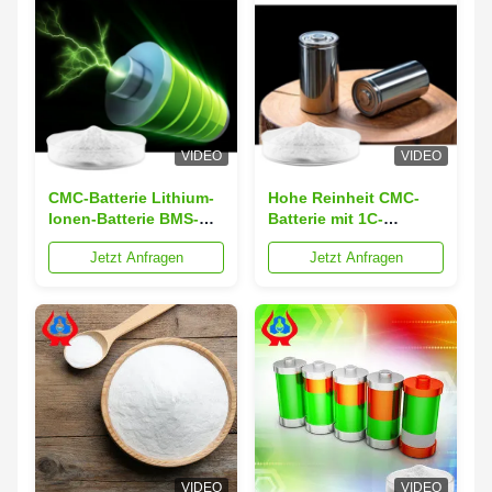
VIDEO
VIDEO
CMC-Batterie Lithium-
Hohe Reinheit CMC-
Ionen-Batterie BMS-
Batterie mit 1C-
Board mit 80-200
Entladungsrate
Jetzt Anfragen
Jetzt Anfragen
Maschenpartikelgröße,
Schwermetall ≤ 0,001%
Schwermetall ≤ 0,001%
und Überlastschutz für
und Überlastschutz
eine stabile
Energieversorgung
VIDEO
VIDEO