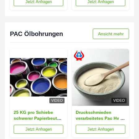
Jetzt Anfragen
Jetzt Anfragen
Chemikalien verwendet
CMC-LV Pulver BRCS
werden
PAC Ölbohrungen
Ansicht mehr
VIDEO
VIDEO
25 KG pro Schiebe
Druckschmieden
schwerer Papierbeutel
verarbeitetes Pac Hv /
Ölbohrungsklasse
Filtrationsverlustpulver
Jetzt Anfragen
Jetzt Anfragen
Zellulose zur
erfüllt API-13A 16 Max.
Temperaturbeständigkeit
Flüssigkeitsverlust