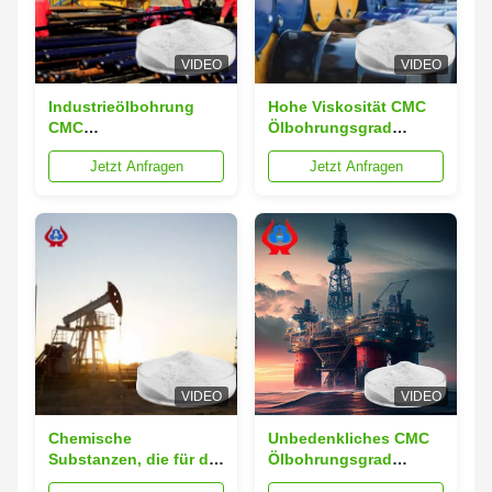
VIDEO
VIDEO
Industrieölbohrung
Hohe Viskosität CMC
CMC
Ölbohrungsgrad
Natriumcarboxymethyl
Säurebeständigkeit
Jetzt Anfragen
Jetzt Anfragen
Cellulose
CMC-HV
VIDEO
VIDEO
Chemische
Unbedenkliches CMC
Substanzen, die für die
Ölbohrungsgrad
Herstellung von
Gesättigtes Salzwasser