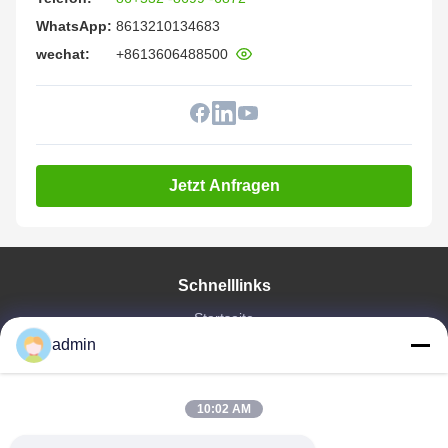
WhatsApp:
8613210134683
wechat:
+8613606488500
Jetzt Anfragen
Schnelllinks
Startseite
Produkte
admin
VR Show
Über Uns
10:02 AM
Fabrik Tour
Qualitätskontrolle