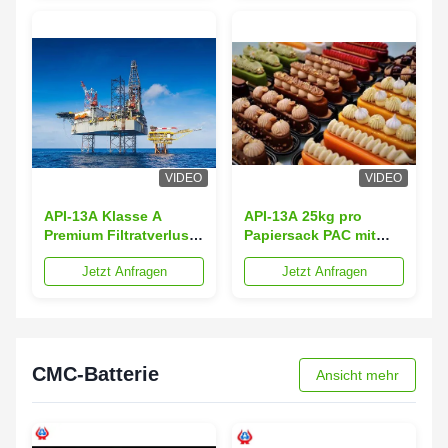
VIDEO
VIDEO
API-13A Klasse A
API-13A 25kg pro
Premium Filtratverlust
Papiersack PAC mit
Flüssigkeitsverlust 16
Fluidverlust weniger
Jetzt Anfragen
Jetzt Anfragen
Max Verlust beim
als 16 Max
Trocknen 10 Max
CMC-Batterie
Ansicht mehr