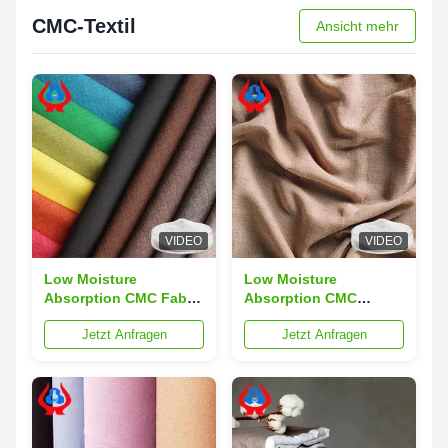
Lebensmittelindustrie
Lebensmittelindustrie
CMC-Textil
Ansicht mehr
VIDEO
VIDEO
Low Moisture
Low Moisture
Absorption CMC Fabric
Absorption CMC
Composites for
Textile in White Made
Jetzt Anfragen
Jetzt Anfragen
Modern Applications
from Refined Cotton
and Performance
for Optimal Moisture
Control