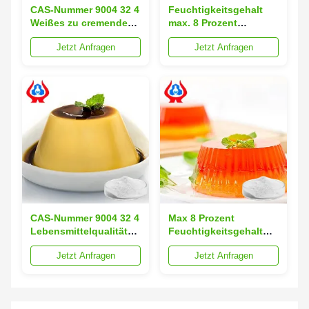
CAS-Nummer 9004 32 4
Feuchtigkeitsgehalt
Weißes zu cremendes
max. 8 Prozent
Quecksilberpulver ≤1
Lebensmittelqualität
Jetzt Anfragen
Jetzt Anfragen
ppm CMC
Natriumcarboxymethylcellulo
Lebensmittelzusatzstoff
Natrium
geeignet für
Quecksilbergehalt
Lebensmittelverarbeitungsanwendungen
unter 1 ppm Entwickelt
für die
Lebensmittelindustrie
CAS-Nummer 9004 32 4
Max 8 Prozent
Lebensmittelqualität
Feuchtigkeitsgehalt
Cellulosegummi Weiß
CMC
Jetzt Anfragen
Jetzt Anfragen
bis Cremefarbenes
Lebensmittelzusatzstoff
Pulver Ideal für
CAS-Nummer 9004 32 4
Anwendungen und
Schwermetallkonzentration
Formulierungen in der
unter 10 ppm Für die