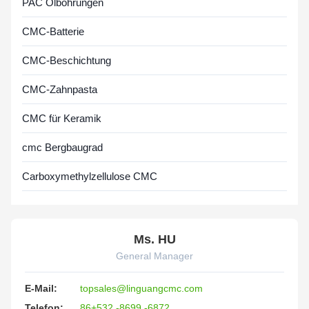
PAC Ölbohrungen
CMC-Batterie
CMC-Beschichtung
CMC-Zahnpasta
CMC für Keramik
cmc Bergbaugrad
Carboxymethylzellulose CMC
Ms. HU
General Manager
E-Mail:
topsales@linguangcmc.com
Telefon:
86+532 -8699 -6872