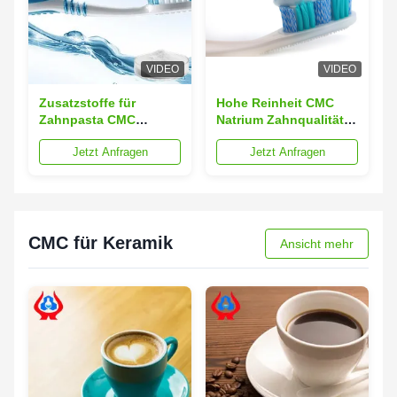
VIDEO
VIDEO
Zusatzstoffe für
Hohe Reinheit CMC
Zahnpasta CMC
Natrium Zahnqualität
Industrie-
Natriumcarboxymethylcellulo
Jetzt Anfragen
Jetzt Anfragen
Natriumcarboxymethylcellulose
CMC;
CMC für Keramik
Ansicht mehr