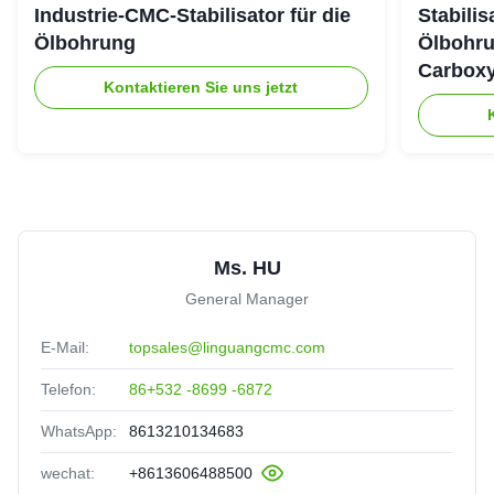
Industrie-CMC-Stabilisator für die
Stabili
Ölbohrung
Ölbohru
Carboxy
Kontaktieren Sie uns jetzt
Ms. HU
General Manager
E-Mail:
topsales@linguangcmc.com
Telefon:
86+532 -8699 -6872
WhatsApp:
8613210134683
wechat:
+8613606488500