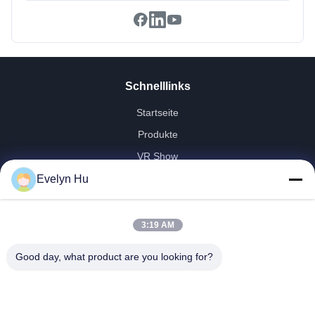
Schnelllinks
Startseite
Produkte
VR Show
Über Uns
Evelyn Hu
Fabrik Tour
Qualitätskontrolle
3:19 AM
Kontakt
Good day, what product are you looking for?
Referenzen
Nachrichten