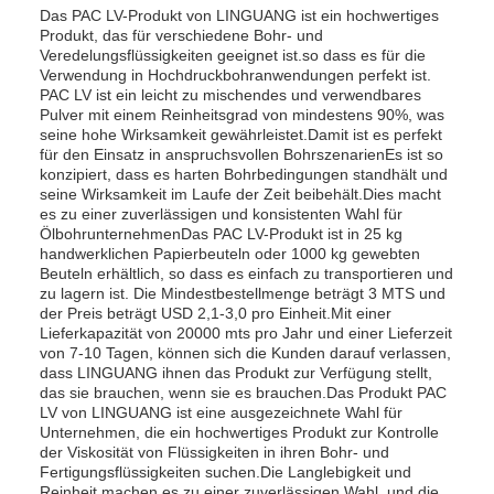
Das PAC LV-Produkt von LINGUANG ist ein hochwertiges
Produkt, das für verschiedene Bohr- und
Veredelungsflüssigkeiten geeignet ist.so dass es für die
Verwendung in Hochdruckbohranwendungen perfekt ist.
PAC LV ist ein leicht zu mischendes und verwendbares
Pulver mit einem Reinheitsgrad von mindestens 90%, was
seine hohe Wirksamkeit gewährleistet.Damit ist es perfekt
für den Einsatz in anspruchsvollen BohrszenarienEs ist so
konzipiert, dass es harten Bohrbedingungen standhält und
seine Wirksamkeit im Laufe der Zeit beibehält.Dies macht
es zu einer zuverlässigen und konsistenten Wahl für
ÖlbohrunternehmenDas PAC LV-Produkt ist in 25 kg
handwerklichen Papierbeuteln oder 1000 kg gewebten
Beuteln erhältlich, so dass es einfach zu transportieren und
zu lagern ist. Die Mindestbestellmenge beträgt 3 MTS und
der Preis beträgt USD 2,1-3,0 pro Einheit.Mit einer
Lieferkapazität von 20000 mts pro Jahr und einer Lieferzeit
von 7-10 Tagen, können sich die Kunden darauf verlassen,
dass LINGUANG ihnen das Produkt zur Verfügung stellt,
das sie brauchen, wenn sie es brauchen.Das Produkt PAC
LV von LINGUANG ist eine ausgezeichnete Wahl für
Unternehmen, die ein hochwertiges Produkt zur Kontrolle
der Viskosität von Flüssigkeiten in ihren Bohr- und
Fertigungsflüssigkeiten suchen.Die Langlebigkeit und
Reinheit machen es zu einer zuverlässigen Wahl, und die