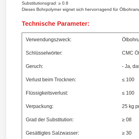
Substitutionsgrad: ≥ 0.8
Dieses Bohrpolymer eignet sich hervorragend für Ölbohran
Technische Parameter:
Verwendungszweck:
Ölbohr
Schlüsselwörter:
CMC Öl
Geruch:
- Ja, da
Verlust beim Trocknen:
≤ 100
Flüssigkeitsverlust:
≤ 100
Verpackung:
25 kg p
Grad der Substitution:
≥ 08
Gesättigtes Salzwasser:
≥ 30