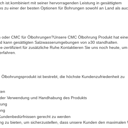
lich ist.kombiniert mit seiner hervorragenden Leistung in gesättigtem
es zu einer der besten Optionen für Bohrungen sowohl an Land als au
en oder CMC für Ölbohrungen?Unsere CMC Ölbohrung Produkt hat ein
 und kann gesättigten Salzwasserumgebungen von ≥30 standhalten.
ertifiziert für zusätzliche Ruhe.Kontaktieren Sie uns noch heute, um
rfahren.
Ölbohrungsprodukt ist bestrebt, die höchste Kundenzufriedenheit zu
ten
ei der Verwendung und Handhabung des Produkts
tung
ung
Kundenbedürfnissen gerecht zu werden
zung zu bieten, um sicherzustellen, dass unsere Kunden den maximalen