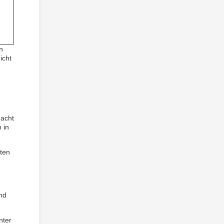
n
icht
macht
 in
eten
nd
nter