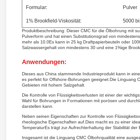
Formular:
Pulver
1% Brookfield-Viskosität:
5000 bi
Produktbeschreibung: Dieser CMC für die Ölbohrung mit superh
Pulverform und hat einen Substitutionsgrad von mindestens 
mehr als 10.0Es kann in 25 kg Draftpapierbeuteln oder 10
Salzwassergehalt von mindestens 30 und eine 1%ige Brookf
Anwendungen:
Dieses aus China stammende Industrieprodukt kann in ein
es perfekt für Offshore-Bohrungen geeignet.Die Linguang C
Gebieten mit hohem Salzgehalt.
Die Kontrolle von Flüssigkeitsverlusten ist einer der wicht
Wahl für Bohrungen in Formationen mit porösen und durchlä
darstellen kann.
Neben seinen Eigenschaften zur Kontrolle von Flüssigkeit
rheologische Eigenschaften auf.Dies macht es zu einer ide
TemperaturEs trägt zur Aufrechterhaltung der Stabilität der 
Insgesamt ist die Linguang CMC Ölbohrqualität eine ausgeze