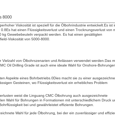
s 8000
oher Viskosität ist speziell für die Ölbohrindustrie entwickelt.Es ist i
0.8Es hat einen Flüssigkeitsverlust und einen Trocknungsverlust von n
00 kg Gewebebeuteln verpackt werden. Es hat einen gesättigten
ield-Viskosität von 5000-8000.
er Vielzahl von Ölbohrszenarien und Anlässen verwendet werden.Das 
MC Oil Drilling Grade ist auch eine ideale Wahl für Onshore-Bohrungen
igsten Aspekte eines Bohrbetriebs.0Dies macht sie zu einer ausgezeichn
ssigen Gesteinen, wo Flüssigkeitsverlust ein erhebliches Problem
sverlusten weist die Linguang CMC Ölbohrung auch ausgezeichnete
alen Wahl für Bohrungen in Formationen mit unterschiedlichem Druck u
Bohrflüssigkeit bei und gewährleistet effiziente Bohrungen.
ichnete Wahl für jede Ölbohrung, bei der ein zuverlässiger und effizie