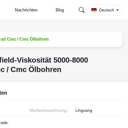
Nachrichten
Blog
Deutsch
grad Cmc / Cmc Ölbohren
ield-Viskosität 5000-8000
c / Cmc Ölbohren
ten
Markenbezeichnung:
Linguang
grade