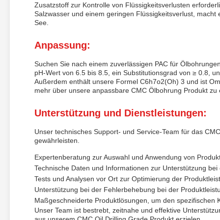
Zusatzstoff zur Kontrolle von Flüssigkeitsverlusten erforder
Salzwasser und einem geringen Flüssigkeitsverlust, macht 
See.
Anpassung:
Suchen Sie nach einem zuverlässigen PAC für Ölbohrung
pH-Wert von 6.5 bis 8.5, ein Substitutionsgrad von ≥ 0.8,
Außerdem enthält unsere Formel C6h7o2(Oh) 3 und ist Ome-z
mehr über unsere anpassbare CMC Ölbohrung Produkt zu e
Unterstützung und Dienstleistungen:
Unser technisches Support- und Service-Team für das CMC 
gewährleisten.
Expertenberatung zur Auswahl und Anwendung von Produk
Technische Daten und Informationen zur Unterstützung b
Tests und Analysen vor Ort zur Optimierung der Produktleis
Unterstützung bei der Fehlerbehebung bei der Produktleist
Maßgeschneiderte Produktlösungen, um den spezifischen 
Unser Team ist bestrebt, zeitnahe und effektive Unterstüt
aus unserem CMC Oil Drilling Grade Produkt erzielen.