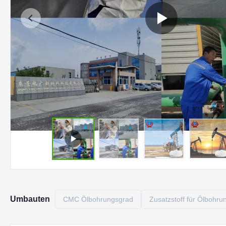
Umbauten
CMC Ölbohrungsgrad
Zusatzstoff für Ölbohru