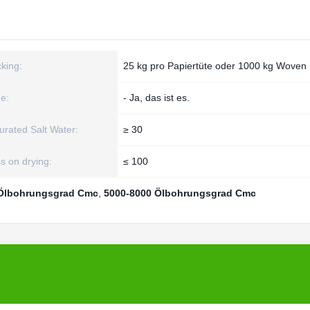
king:
25 kg pro Papiertüte oder 1000 kg Woven
e:
- Ja, das ist es.
urated Salt Water:
≥ 30
s on drying:
≤ 100
Ölbohrungsgrad Cmc
,
5000-8000 Ölbohrungsgrad Cmc