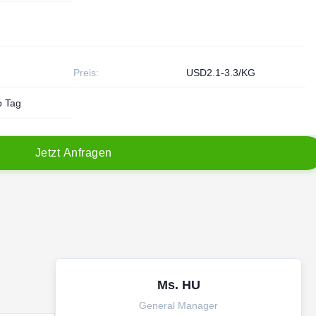
Preis:
USD2.1-3.3/KG
o Tag
J
e
t
z
t
A
n
f
r
a
g
e
n
Ms. HU
General Manager