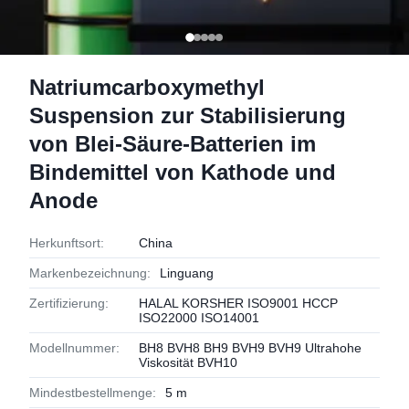
Natriumcarboxymethyl
Suspension zur Stabilisierung
von Blei-Säure-Batterien im
Bindemittel von Kathode und
Anode
Herkunftsort:
China
Markenbezeichnung:
Linguang
Zertifizierung:
HALAL KORSHER ISO9001 HCCP
ISO22000 ISO14001
Modellnummer:
BH8 BVH8 BH9 BVH9 BVH9 Ultrahohe
Viskosität BVH10
Mindestbestellmenge:
5 m