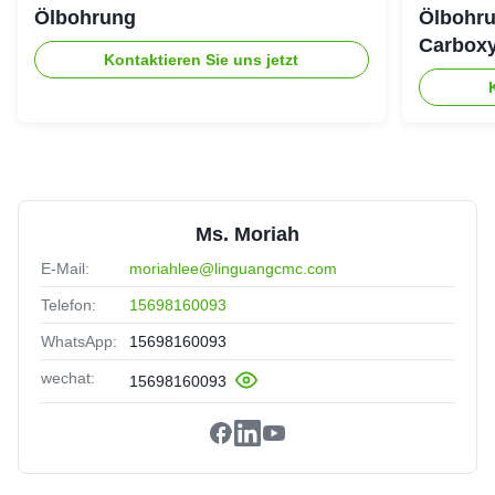
Ölbohrung
Ölbohru
Carboxy
Kontaktieren Sie uns jetzt
Ms. Moriah
E-Mail:
moriahlee@linguangcmc.com
Telefon:
15698160093
WhatsApp:
15698160093
wechat:
15698160093