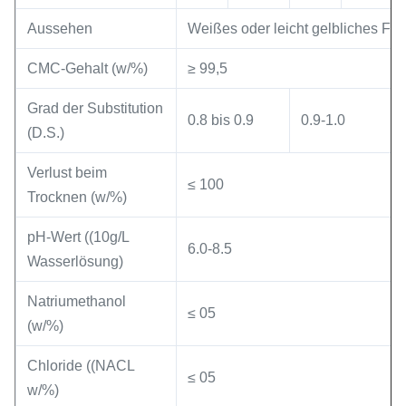
Aussehen
Weißes oder leicht gelbliches Fase
CMC-Gehalt (w/%)
≥ 99,5
Grad der Substitution
0.8 bis 0.9
0.9-1.0
(D.S.)
Verlust beim
≤ 100
Trocknen (w/%)
pH-Wert ((10g/L
6.0-8.5
Wasserlösung)
Natriumethanol
≤ 05
(w/%)
Chloride ((NACL
≤ 05
w/%)