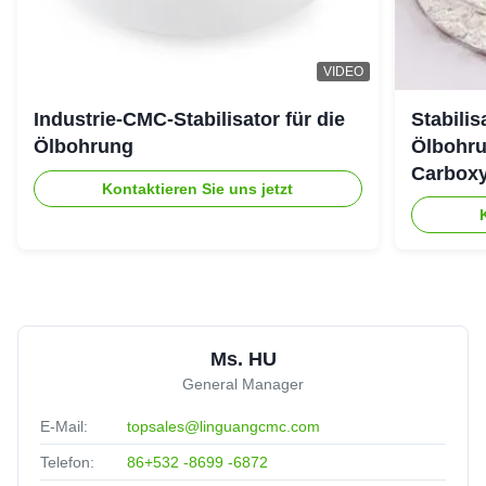
Almighty
★★★★★
★★★★★
A
United Arab Emirates
Jul 25.2025
VIDEO
The viscoisty meets our requirement perfectly, and
Industrie-CMC-Stabilisator für die
Stabili
dissolve quickly, no cake and impurities. Highly
Ölbohrung
Ölbohru
recomended.
Carboxy
Kontaktieren Sie uns jetzt
Ms. HU
General Manager
E-Mail:
topsales@linguangcmc.com
Telefon:
86+532 -8699 -6872