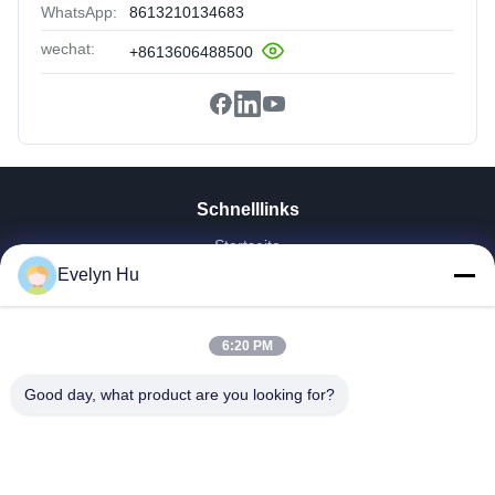
WhatsApp:
8613210134683
wechat:
+8613606488500
Schnelllinks
Startseite
Evelyn Hu
Produkte
VR Show
Über Uns
6:20 PM
Fabrik Tour
Qualitätskontrolle
Good day, what product are you looking for?
Kontakt
Referenzen
Nachrichten