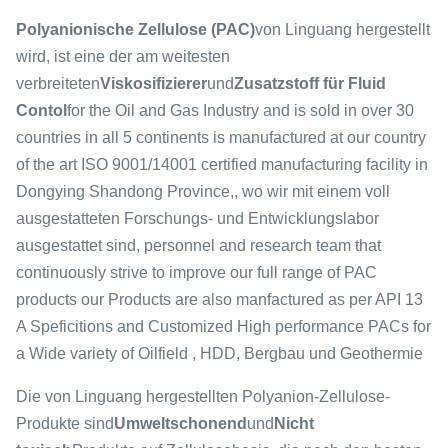
Polyanionische Zellulose (PAC)
von Linguang hergestellt
wird, ist eine der am weitesten
verbreiteten
Viskosifizierer
und
Zusatzstoff für Fluid
Contol
for the Oil and Gas Industry and is sold in over 30
countries in all 5 continents is manufactured at our country
of the art ISO 9001/14001 certified manufacturing facility in
Dongying Shandong Province,, wo wir mit einem voll
ausgestatteten Forschungs- und Entwicklungslabor
ausgestattet sind, personnel and research team that
continuously strive to improve our full range of PAC
products our Products are also manfactured as per API 13
A Speficitions and Customized High performance PACs for
a Wide variety of Oilfield , HDD, Bergbau und Geothermie
Die von Linguang hergestellten Polyanion-Zellulose-
Produkte sind
Umweltschonend
und
Nicht