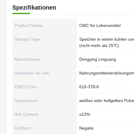
Spezifikationen
Product Name:
CMC für Lebensmittel
Storage Type:
Speicher in einem kühlen un
(nicht mehr als 25℃)
Manufacturer:
Dongying Linguang
Instruction for use:
Nahrungsmittelverdickungsmi
EINECS No.:
618-378-6
Appearance:
weißes oder hellgelbes Pulv
Ash Content:
≤13%
Coliform:
Negativ