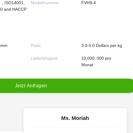
1，ISO14001,
Modellnummer:
FVH9-4
00 and HACCP
ramm
Preis:
3.0-5.0 Dollars per kg
Lieferfähigkeit:
10,000, 000 pro
Monat
J
e
t
z
t
A
n
f
r
a
g
e
n
Ms. Moriah