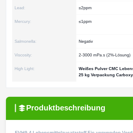
Lead:
≤2ppm
Mercury:
≤1ppm
Salmonella:
Negativ
Viscosity:
2-3000 mPa.s (2%-Lösung)
High Light:
Weißes Pulver CMC Lebens
25 kg Verpackung Carboxy
Produktbeschreibung
FVH9-4 Lebensmittelzusatzstoff Eis verwenden Verd