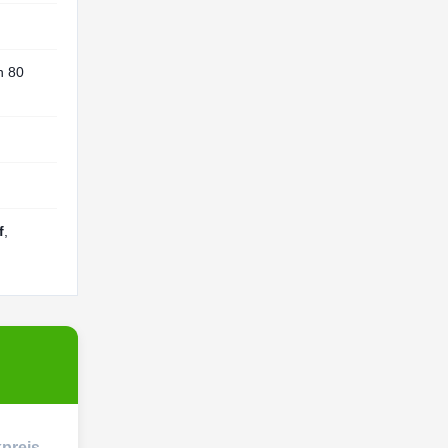
n 80
f
,
preis