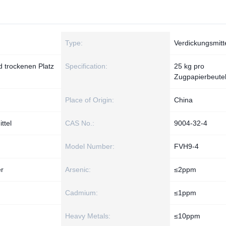
Type:
Verdickungsmitt
d trockenen Platz
Specification:
25 kg pro
Zugpapierbeute
Place of Origin:
China
ttel
CAS No.:
9004-32-4
Model Number:
FVH9-4
er
Arsenic:
≤2ppm
Cadmium:
≤1ppm
Heavy Metals:
≤10ppm