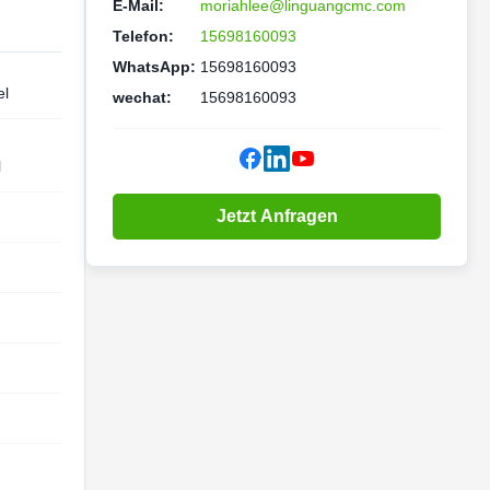
E-Mail:
moriahlee@linguangcmc.com
Telefon:
15698160093
WhatsApp:
15698160093
el
wechat:
15698160093
l
Jetzt Anfragen