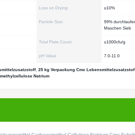
Loss on Drying:
≤10%
Particle Size:
99% durchlaufe
Maschen Sieb
Total Plate Count:
≤1000cfu/g
pH Value:
7.0-11.0
mittelzusatzstoff
,
25 kg Verpackung Cmc Lebensmittelzusatzstof
methylzellulose Natrium
ickungsmittel Carboxymethyl Cellulose Natrium Cmc Fabrik