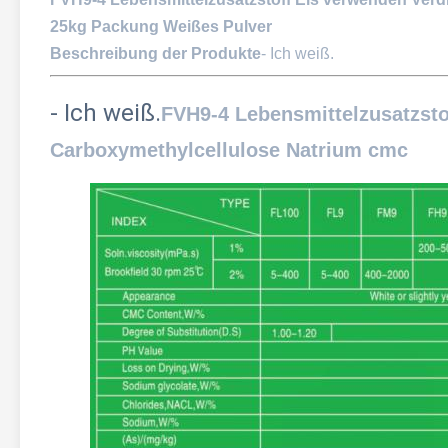
25kg Packung Weißes Pulver
Beschreibung der Produkte
- Ich weiß.
- Ich weiß.
FVH9-4 Lebensmittelzusatzsto
Carboxymethylcellulose Natrium cmc