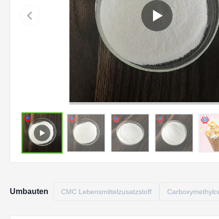
Umbauten
CMC Lebensmittelzusatzstoff
Carboxymethylcel