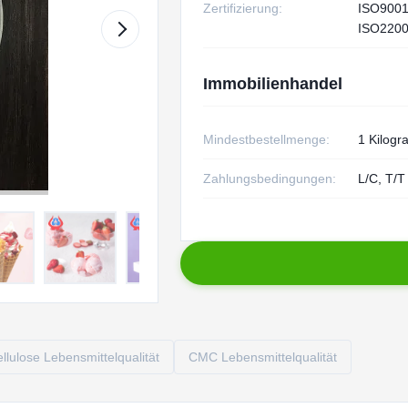
Zertifizierung:
ISO900
ISO220
Immobilienhandel
Mindestbestellmenge:
1 Kilog
Zahlungsbedingungen:
L/C, T/T
lulose Lebensmittelqualität
CMC Lebensmittelqualität