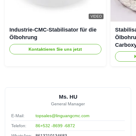
VIDEO
Industrie-CMC-Stabilisator für die
Stabili
Ölbohrung
Ölbohru
Carboxy
Kontaktieren Sie uns jetzt
Ms. HU
General Manager
E-Mail:
topsales@linguangcmc.com
Telefon:
86+532 -8699 -6872
WhatsApp:
8613210134683