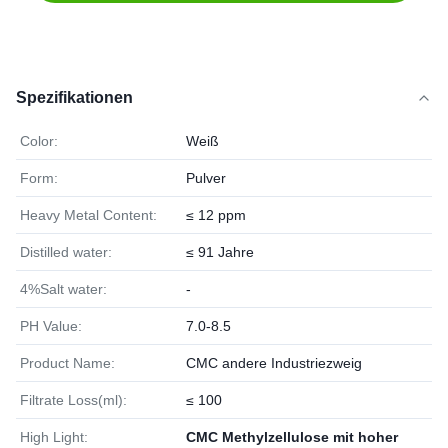
Spezifikationen
Color:
Weiß
Form:
Pulver
Heavy Metal Content:
≤ 12 ppm
Distilled water:
≤ 91 Jahre
4%Salt water:
-
PH Value:
7.0-8.5
Product Name:
CMC andere Industriezweig
Filtrate Loss(ml):
≤ 100
High Light:
CMC Methylzellulose mit hoher