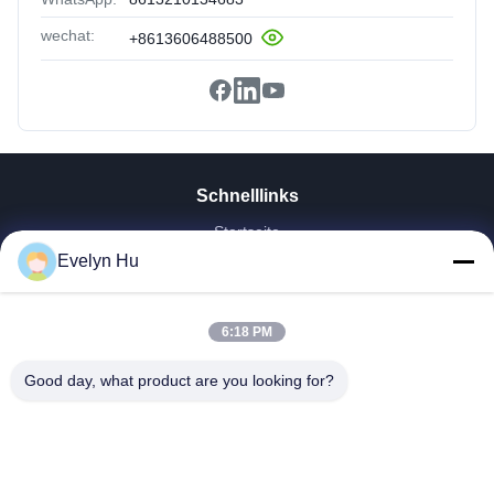
wechat:
+8613606488500
Schnelllinks
Startseite
Evelyn Hu
Produkte
VR Show
Über Uns
6:18 PM
Fabrik Tour
Qualitätskontrolle
Good day, what product are you looking for?
Kontakt
Referenzen
Nachrichten