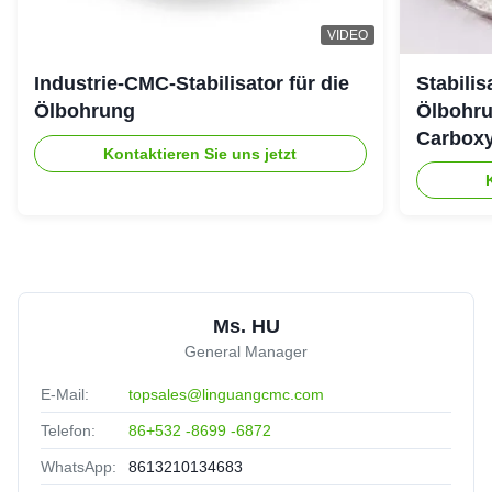
VIDEO
Industrie-CMC-Stabilisator für die
Stabili
Ölbohrung
Ölbohru
Carboxy
Kontaktieren Sie uns jetzt
Ms. HU
General Manager
E-Mail:
topsales@linguangcmc.com
Telefon:
86+532 -8699 -6872
WhatsApp:
8613210134683