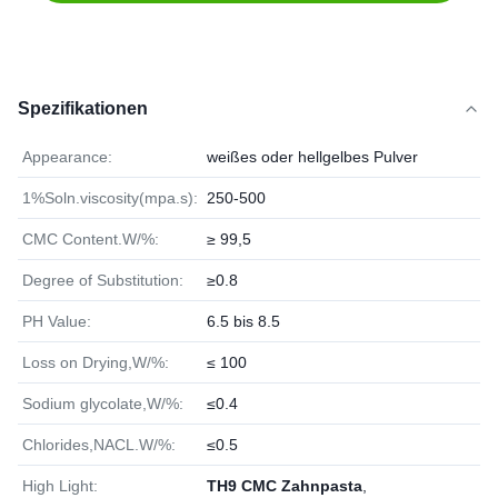
Spezifikationen
Appearance:
weißes oder hellgelbes Pulver
1%Soln.viscosity(mpa.s):
250-500
CMC Content.W/%:
≥ 99,5
Degree of Substitution:
≥0.8
PH Value:
6.5 bis 8.5
Loss on Drying,W/%:
≤ 100
Sodium glycolate,W/%:
≤0.4
Chlorides,NACL.W/%:
≤0.5
High Light:
TH9 CMC Zahnpasta
,