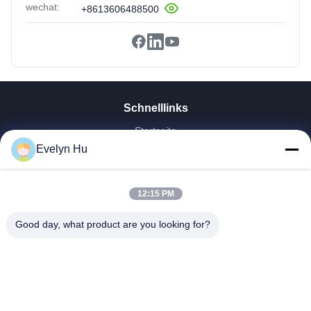
wechat:
+8613606488500
Schnelllinks
Startseite
Evelyn Hu
Produkte
VR Show
Über Uns
12:15 PM
Fabrik Tour
Qualitätskontrolle
Good day, what product are you looking for?
Kontakt
Referenzen
Nachrichten
Dongying Linguang New Material Technology Co., Ltd.