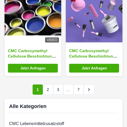
VIDEO
CMC Carboxymethyl
CMC Carboxymethyl
Cellulose Beschichtung
Cellulose Beschichtung
Zusatzstoffe Pulver Weiß
Zusatzstoffe Pulver Weiß
TDS
TDS
Jetzt Anfragen
Jetzt Anfragen
1
2
3
...
7
Alle Kategorien
CMC Lebensmittelzusatzstoff