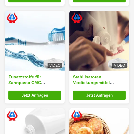
VIDEO
VIDEO
Zusatzstoffe für
Stabilisatoren
Zahnpasta CMC
Verdickungsmittel
Industrie-
Natriumcarboxymethyl
Natriumcarboxymethylcellulose
Zellulose Gum of Paste
Jetzt Anfragen
Jetzt Anfragen