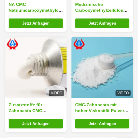
NA CMC
Medizinische
Natriumcarboxymethylcellulosepulver
Carboxymethylzellulose
für Schweißen /
CMC Chemische
Batterieklasse
Industrie
Jetzt Anfragen
Jetzt Anfragen
VIDEO
VIDEO
Zusatzstoffe für
CMC-Zahnpasta mit
Zahnpasta CMC
hoher Viskosität Pulver
Industrie-
CMC-
Natriumcarboxymethylcellulose
Carboxymethylzellulose
Jetzt Anfragen
Jetzt Anfragen