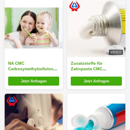
VIDEO
NA CMC
Zusatzstoffe für
Carboxymethylzellulose
Zahnpasta CMC
Natriumsalz für
Industrie-
Zahnpasta
Natriumcarboxymethylcellulo
Jetzt Anfragen
Jetzt Anfragen