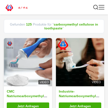
Gefunden
125
Produkte für "
carboxymethyl cellulose in
toothpaste
"
VIDEO
VIDEO
CMC
Industrie-
Natriumcarboxymethyl
Natriumcarboxymethyl
Cellulose in Zahnpasta
Cellulose CMC
Zusatzstoffe Pulver
Zusatzstoff in Zahnpasta
Jetzt Anfragen
Jetzt Anfragen