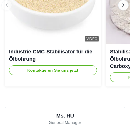
VIDEO
Industrie-CMC-Stabilisator für die
Stabili
Ölbohrung
Ölbohru
Carboxy
Kontaktieren Sie uns jetzt
Ms. HU
General Manager