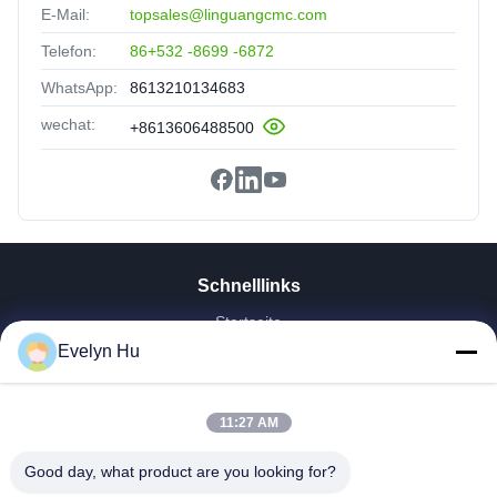
E-Mail:
topsales@linguangcmc.com
Telefon:
86+532 -8699 -6872
WhatsApp:
8613210134683
wechat:
+8613606488500
Schnelllinks
Startseite
Evelyn Hu
Produkte
VR Show
Über Uns
11:27 AM
Fabrik Tour
Qualitätskontrolle
Good day, what product are you looking for?
Kontakt