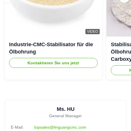
VIDEO
Industrie-CMC-Stabilisator für die
Stabili
Ölbohrung
Ölbohru
Carboxy
Kontaktieren Sie uns jetzt
Ms. HU
General Manager
E-Mail:
topsales@linguangcmc.com