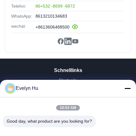
Telefon:
86+532 -8699 -6872
WhatsApp:
8613210134683
wechat:
+8613606488500
Schnelllinks
Startseite
Evelyn Hu
Produkte
VR Show
Über Uns
10:03 AM
Fabrik Tour
Qualitätskontrolle
Good day, what product are you looking for?
Kontakt
Referenzen