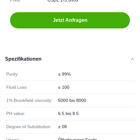
Preis:
USD2.1-3.3/KG
Jetzt Anfragen
Spezifikationen
Purity:
≥ 99%
Fluid Loss:
≤ 100
1% Brookfield viscosity:
5000 bis 8000
PH value:
6.5 bis 8.5
Degree of Substitution:
≥ 08
Usage:
Ölbohrungen Frade