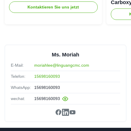
dissolve quickly, no cake and impurities. Highly
Carboxy
Kontaktieren Sie uns jetzt
recomended.
Ms. Moriah
E-Mail:
moriahlee@linguangcmc.com
Telefon:
15698160093
WhatsApp:
15698160093
wechat:
15698160093