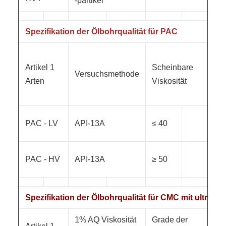
-partikel
Spezifikation der Ölbohrqualität für PAC
Artikel 1
Scheinbare
Fil
Versuchsmethode
Arten
Viskosität
((m
PAC - LV
API-13A
≤ 40
≤ 
PAC - HV
API-13A
≥ 50
≤ 
Spezifikation der Ölbohrqualität für CMC mit ultrahoh
1% AQ Viskosität
Grade der