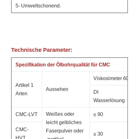
5- Umweltschonend.
Technische Parameter:
Spezifikation der Ölbohrqualität für CMC
Viskosimeter 600r/M
Artikel 1
Aussehen
DI
40 
Arten
Wasserlösung
Sa
Weißes oder
CMC-LVT
≤ 90
/
leicht gelbliches
CMC-
Faserpulver oder
≥ 30
≥ 
HVT