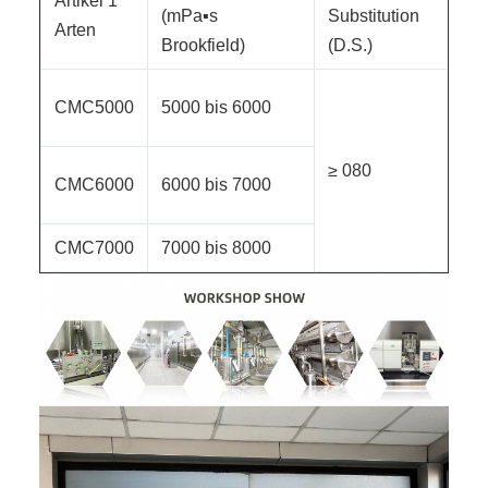
Artikel 1
(mPa▪s
Substitution
pH
Arten
Brookfield)
(D.S.)
CMC5000
5000 bis 6000
≤ 
≥ 080
CMC6000
6000 bis 7000
≤ 
CMC7000
7000 bis 8000