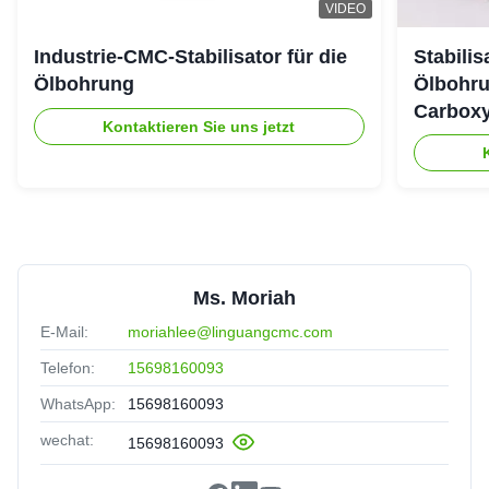
VIDEO
Industrie-CMC-Stabilisator für die
Stabili
Ölbohrung
Ölbohru
Carboxy
Kontaktieren Sie uns jetzt
Ms. Moriah
E-Mail:
moriahlee@linguangcmc.com
Telefon:
15698160093
WhatsApp:
15698160093
wechat:
15698160093