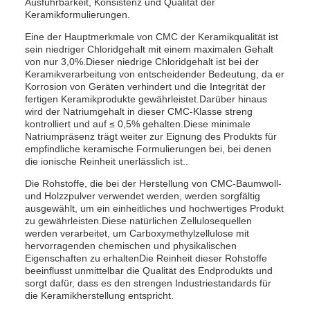
Ausführbarkeit, Konsistenz und Qualität der
Keramikformulierungen.
Eine der Hauptmerkmale von CMC der Keramikqualität ist
sein niedriger Chloridgehalt mit einem maximalen Gehalt
von nur 3,0%.Dieser niedrige Chloridgehalt ist bei der
Keramikverarbeitung von entscheidender Bedeutung, da er
Korrosion von Geräten verhindert und die Integrität der
fertigen Keramikprodukte gewährleistet.Darüber hinaus
wird der Natriumgehalt in dieser CMC-Klasse streng
kontrolliert und auf ≤ 0,5% gehalten.Diese minimale
Natriumpräsenz trägt weiter zur Eignung des Produkts für
empfindliche keramische Formulierungen bei, bei denen
die ionische Reinheit unerlässlich ist..
Die Rohstoffe, die bei der Herstellung von CMC-Baumwoll-
und Holzzpulver verwendet werden, werden sorgfältig
ausgewählt, um ein einheitliches und hochwertiges Produkt
zu gewährleisten.Diese natürlichen Zellulosequellen
werden verarbeitet, um Carboxymethylzellulose mit
hervorragenden chemischen und physikalischen
Eigenschaften zu erhaltenDie Reinheit dieser Rohstoffe
beeinflusst unmittelbar die Qualität des Endprodukts und
sorgt dafür, dass es den strengen Industriestandards für
die Keramikherstellung entspricht.