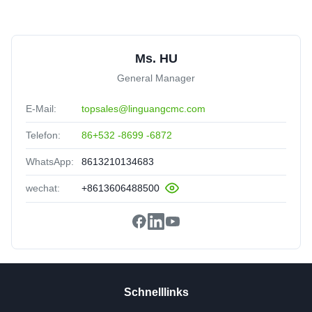
Ms. HU
General Manager
E-Mail:
topsales@linguangcmc.com
Telefon:
86+532 -8699 -6872
WhatsApp:
8613210134683
wechat:
+8613606488500
Schnelllinks