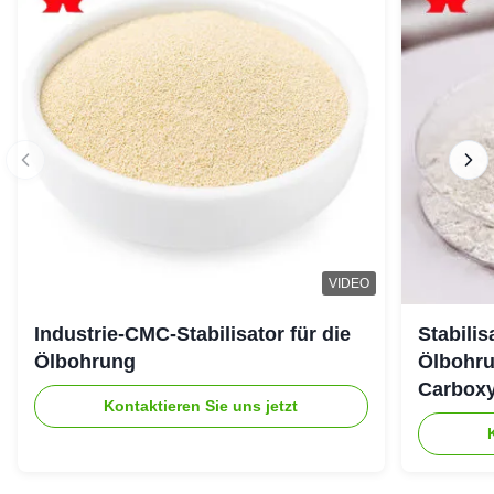
VIDEO
Industrie-CMC-Stabilisator für die
Stabili
Ölbohrung
Ölbohru
Carboxy
Kontaktieren Sie uns jetzt