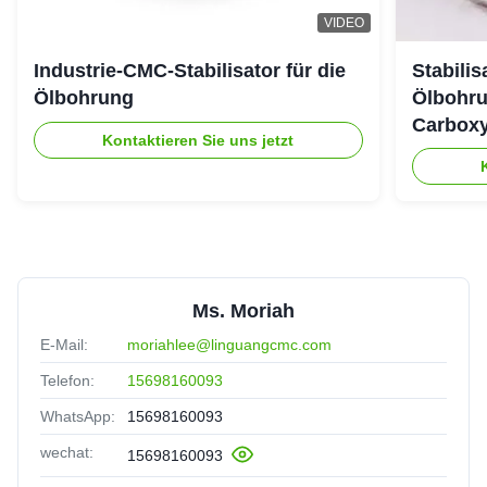
VIDEO
Industrie-CMC-Stabilisator für die
Stabili
Ölbohrung
Ölbohru
Carboxy
Kontaktieren Sie uns jetzt
Ms. Moriah
E-Mail:
moriahlee@linguangcmc.com
Telefon:
15698160093
WhatsApp:
15698160093
wechat:
15698160093