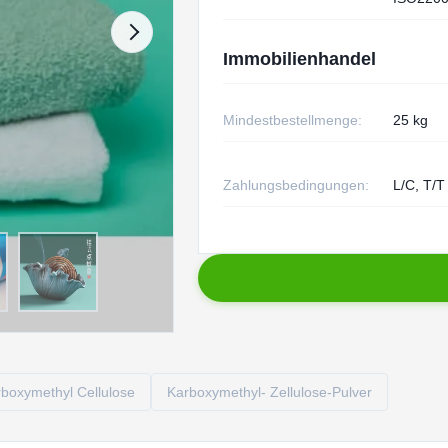
Immobilienhandel
Mindestbestellmenge:
25 kg
Zahlungsbedingungen:
L/C, T/T
boxymethyl Cellulose
Karboxymethyl- Zellulose-Pulver