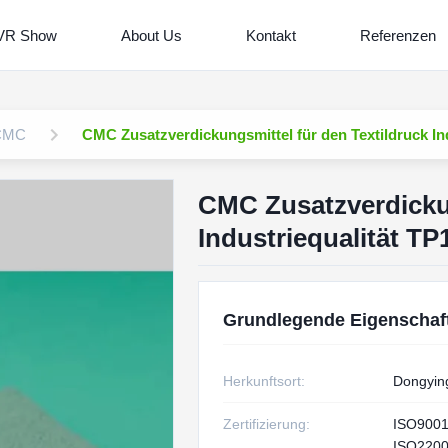
VR Show
About Us
Kontakt
Referenzen
 CMC
CMC Zusatzverdickungsmittel für den Textildruck In
CMC Zusatzverdickun
Industriequalität TP
Grundlegende Eigenschaf
Herkunftsort:
Dongyin
Zertifizierung:
ISO900
ISO220