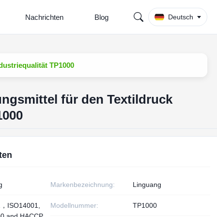
Nachrichten
Blog
Deutsch
dustriequalität TP1000
gsmittel für den Textildruck
1000
ten
g
Markenbezeichnung:
Linguang
1，ISO14001,
Modellnummer:
TP1000
00 and HACCP