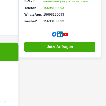
E-Mail:
moriahlee@linguangcmc.com
Telefon:
15698160093
WhatsApp:
15698160093
wechat:
15698160093
Jetzt Anfragen
chen