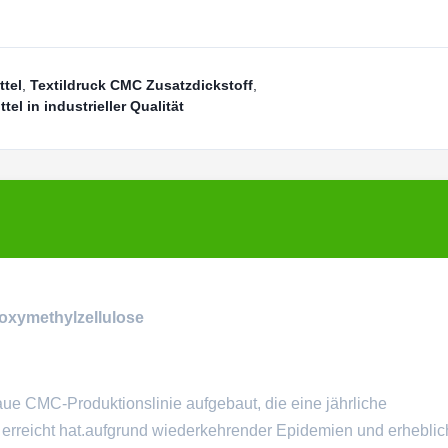
tel
,
Textildruck CMC Zusatzdickstoff
,
l in industrieller Qualität
boxymethylzellulose
e CMC-Produktionslinie aufgebaut, die eine jährliche
rreicht hat.aufgrund wiederkehrender Epidemien und erhebli