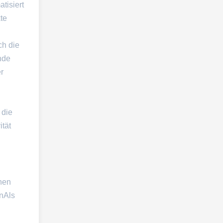
tisiert
te
ch die
nde
er
 die
tät
rnen
nAls