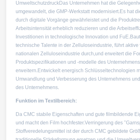
UmweltschutzdruckDas Unternehmen hat die Gelegenheit g
umgewandelt, die GMP-Werkstatt modernisiert.Es hat die
durch digitale Vorgänge gewährleistet und die Produktre
Arbeitsintensität erheblich reduzieren und die Arbeitsef
Investitionen in technologische Innovation und FuE.Ba
technische Talente in der Zelluloseindustrie, führt akti
nationalen Zelluloseindustrie durch,und erweitert die 
Produktspezifikationen und -modelle des Unternehmen
erweitern.Entwickelt energisch Schlüsseltechnologien 
Umwandlung und Verbesserung des Unternehmens und ver
des Unternehmens.
Funktion im Textilbereich:
Da CMC stabile Eigenschaften und gute filmbildende Eige
und macht den Film hochfester.Verringerung des "Gar
Stoffveredelungsmittel ist der durch CMC gebildete Grö
traditionelle Stärkeformung ersetzen und die Umweltv