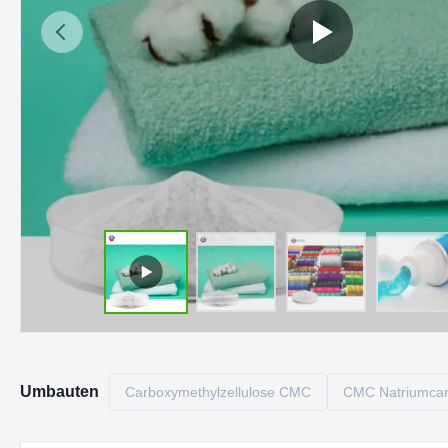
Umbauten
Carboxymethylzellulose CMC
CMC Natriumcar