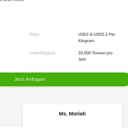
Preis:
USD1.6-USD2.2 Per
Kilogram
Lieferfähigkeit:
20,000 Tonnen pro
Jahr
J
e
t
z
t
A
n
f
r
a
g
e
n
Ms. Moriah