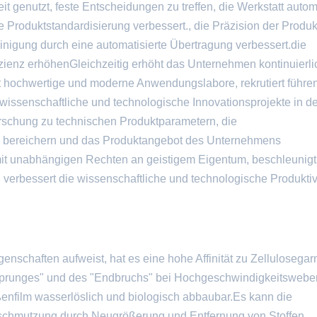
enutzt, feste Entscheidungen zu treffen, die Werkstatt automa
 Produktstandardisierung verbessert., die Präzision der Produk
inigung durch eine automatisierte Übertragung verbessert.die
fizienz erhöhenGleichzeitig erhöht das Unternehmen kontinuierli
ut hochwertige und moderne Anwendungslabore, rekrutiert führe
ve wissenschaftliche und technologische Innovationsprojekte in d
Forschung zu technischen Produktparametern, die
s bereichern und das Produktangebot des Unternehmens
mit unabhängigen Rechten an geistigem Eigentum, beschleunigt
bessert die wissenschaftliche und technologische Produktivi
nschaften aufweist, hat es eine hohe Affinität zu Zellulosega
nsprunges" und des "Endbruchs" bei Hochgeschwindigkeitswebe
ßenfilm wasserlöslich und biologisch abbaubar.Es kann die
erschmutzung durch Neugrößerung und Entfernung von Stoffen