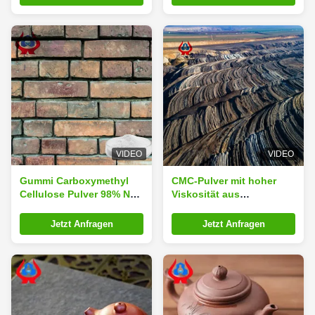
langer Haltbarkeit von 3
Jahren
VIDEO
VIDEO
Gummi Carboxymethyl
CMC-Pulver mit hoher
Cellulose Pulver 98% NA
Viskosität aus
CMC für die
Carboxymethylcellulose
Papierherstellung
Jetzt Anfragen
Jetzt Anfragen