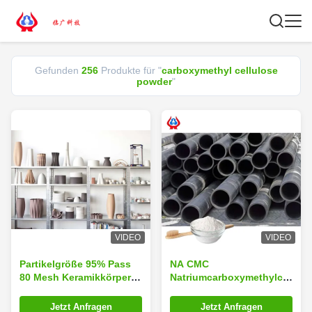
Gefunden
256
Produkte für "
carboxymethyl cellulose
powder
"
VIDEO
VIDEO
Partikelgröße 95% Pass
NA CMC
80 Mesh Keramikkörper
Natriumcarboxymethylcellulo
Natriumcarboxymethyl
für Schweißen /
Cellulose Pulver mit
Batterieklasse
Jetzt Anfragen
Jetzt Anfragen