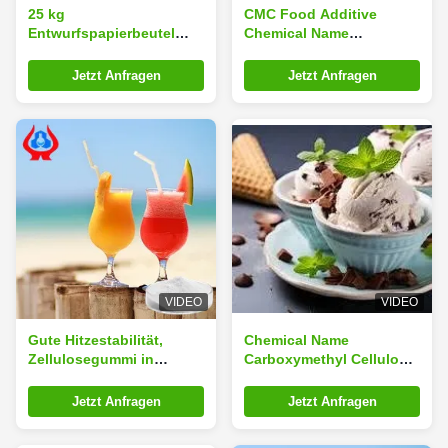
25 kg
CMC Food Additive
Entwurfspapierbeutel
Chemical Name
cmc
Carboxymethyl Cellulose
Natriumcarboxymethylcellulose
White Or Slightly
Jetzt Anfragen
Jetzt Anfragen
Verdickungsstabilisator
Yellowish Powder with
auf Basis von raffinierter
Non-toxic Properties
Baumwolle
VIDEO
VIDEO
Gute Hitzestabilität,
Chemical Name
Zellulosegummi in
Carboxymethyl Cellulose
Lebensmittelqualität,
for Food Grade Sodium
Carboxymethylzellulose,
Carboxymethylcellulose
Jetzt Anfragen
Jetzt Anfragen
verbessert die Textur und
Sodium
Haltbarkeit in der