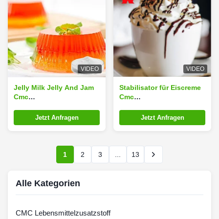
VIDEO
VIDEO
Jelly Milk Jelly And Jam
Stabilisator für Eiscreme
Cmc
Cmc
Lebensmittelzusatzstoff
Lebensmittelzusatzstoff
Natriumcarboxymethyl
Carboxymethyl Cellulose
Jetzt Anfragen
Jetzt Anfragen
Cellulose
Natrium
1
2
3
...
13
Alle Kategorien
CMC Lebensmittelzusatzstoff