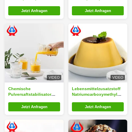
CMC Chemische
CMC Schweißverfahren
Industrie
ISO9001
Jetzt Anfragen
Jetzt Anfragen
VIDEO
VIDEO
Chemische
Lebensmittelzusatzstoff
Pulversaftstabilisator
Natriumcarboxymethyl
Natriumcarboxymethyl
Cellulose
Cellulose Cmc
Lebensmittelqualität
Jetzt Anfragen
Jetzt Anfragen
Zusatzstoff
CMC