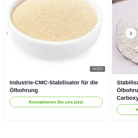
VIDEO
Industrie-CMC-Stabilisator für die
Stabili
Ölbohrung
Ölbohru
Carboxy
Kontaktieren Sie uns jetzt