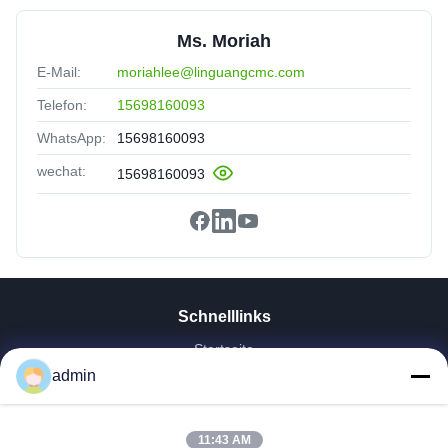
Ms. Moriah
E-Mail:
moriahlee@linguangcmc.com
Telefon:
15698160093
WhatsApp:
15698160093
wechat:
15698160093
Schnelllinks
Startseite
Produkte
admin
VR Show
Über Uns
11:43 AM