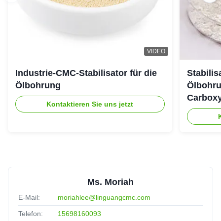
VIDEO
Industrie-CMC-Stabilisator für die
Stabili
Ölbohrung
Ölbohru
Carboxy
Kontaktieren Sie uns jetzt
Ms. Moriah
E-Mail:
moriahlee@linguangcmc.com
Telefon:
15698160093