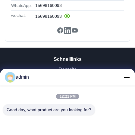
WhatsApp:
15698160093
wechat:
15698160093
Schnelllinks
Startseite
admin
Produkte
VR Show
Über Uns
12:21 PM
Fabrik Tour
Qualitätskontrolle
Good day, what product are you looking for?
Kontakt
Referenzen
Nachrichten