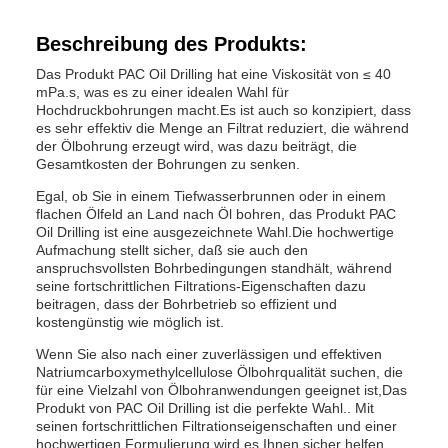
Beschreibung des Produkts:
Das Produkt PAC Oil Drilling hat eine Viskosität von ≤ 40
mPa.s, was es zu einer idealen Wahl für
Hochdruckbohrungen macht.Es ist auch so konzipiert, dass
es sehr effektiv die Menge an Filtrat reduziert, die während
der Ölbohrung erzeugt wird, was dazu beiträgt, die
Gesamtkosten der Bohrungen zu senken.
Egal, ob Sie in einem Tiefwasserbrunnen oder in einem
flachen Ölfeld an Land nach Öl bohren, das Produkt PAC
Oil Drilling ist eine ausgezeichnete Wahl.Die hochwertige
Aufmachung stellt sicher, daß sie auch den
anspruchsvollsten Bohrbedingungen standhält, während
seine fortschrittlichen Filtrations-Eigenschaften dazu
beitragen, dass der Bohrbetrieb so effizient und
kostengünstig wie möglich ist.
Wenn Sie also nach einer zuverlässigen und effektiven
Natriumcarboxymethylcellulose Ölbohrqualität suchen, die
für eine Vielzahl von Ölbohranwendungen geeignet ist,Das
Produkt von PAC Oil Drilling ist die perfekte Wahl.. Mit
seinen fortschrittlichen Filtrationseigenschaften und einer
hochwertigen Formulierung wird es Ihnen sicher helfen,