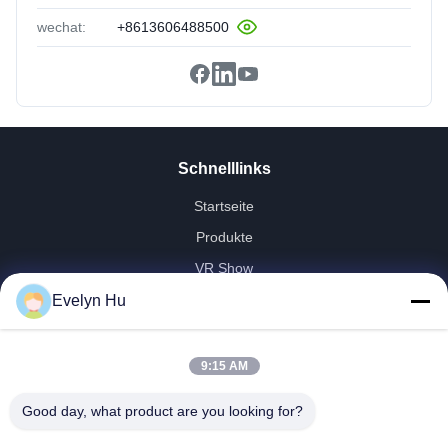
wechat:
+8613606488500
Schnelllinks
Startseite
Produkte
VR Show
Über Uns
Evelyn Hu
Fabrik Tour
Qualitätskontrolle
9:15 AM
Kontakt
Good day, what product are you looking for?
Referenzen