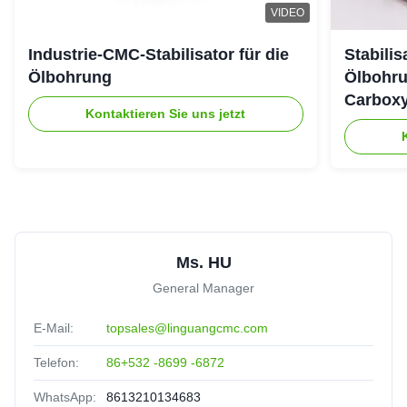
VIDEO
Industrie-CMC-Stabilisator für die
Stabili
Ölbohrung
Ölbohru
Carboxy
Kontaktieren Sie uns jetzt
Ms. HU
General Manager
E-Mail:
topsales@linguangcmc.com
Telefon:
86+532 -8699 -6872
WhatsApp:
8613210134683