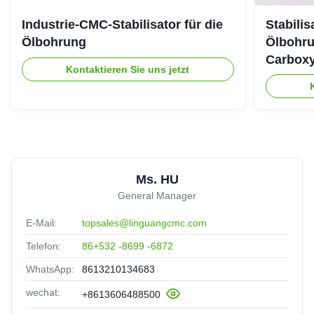
Industrie-CMC-Stabilisator für die
Stabili
Ölbohrung
Ölbohru
Carboxy
Kontaktieren Sie uns jetzt
Ms. HU
General Manager
E-Mail:
topsales@linguangcmc.com
Telefon:
86+532 -8699 -6872
WhatsApp:
8613210134683
wechat:
+8613606488500