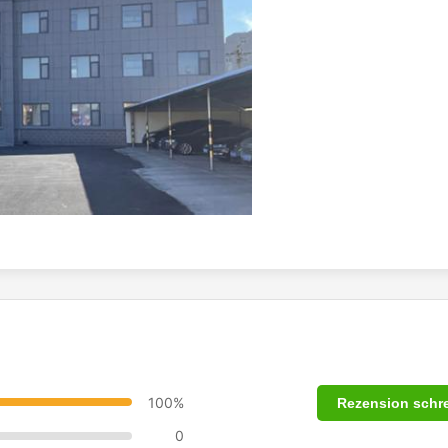
100%
Rezension schr
0