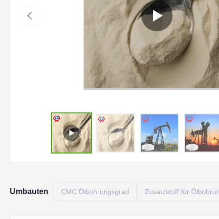
Umbauten
CMC Ölbohrungsgrad
Zusatzstoff für Ölbohru