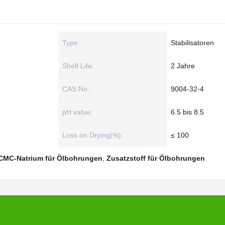
Type:
Stabilisatoren
Shelf Life:
2 Jahre
CAS No.:
9004-32-4
pH value:
6.5 bis 8.5
Loss on Drying(%):
≤ 100
CMC-Natrium für Ölbohrungen
,
Zusatzstoff für Ölbohrungen