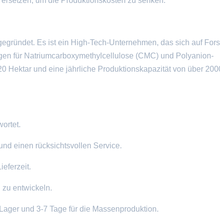
ersetzen, um die Produktionskosten zu senken.
egründet. Es ist ein High-Tech-Unternehmen, das sich auf For
ungen für Natriumcarboxymethylcellulose (CMC) und Polyanion-
 Hektar und eine jährliche Produktionskapazität von über 20
ortet.
und einen rücksichtsvollen Service.
ieferzeit.
 zu entwickeln.
Lager und 3-7 Tage für die Massenproduktion.