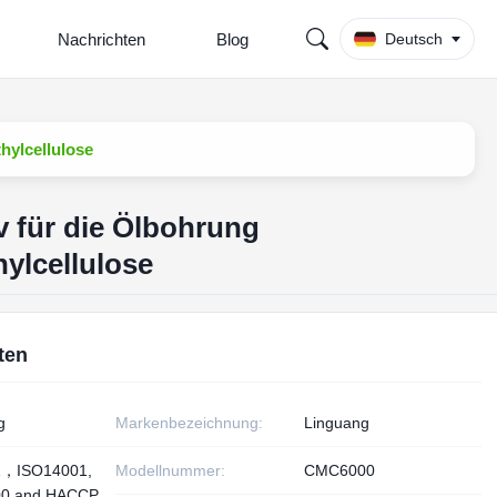
Nachrichten
Blog
Deutsch
hylcellulose
v für die Ölbohrung
ylcellulose
ten
g
Markenbezeichnung:
Linguang
1，ISO14001,
Modellnummer:
CMC6000
00 and HACCP