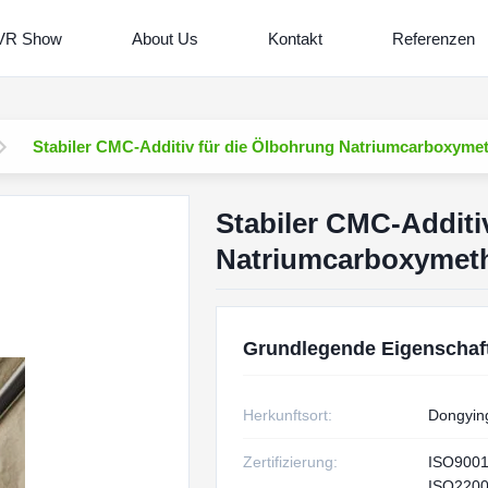
VR Show
About Us
Kontakt
Referenzen
Stabiler CMC-Additiv für die Ölbohrung Natriumcarboxymet
Stabiler CMC-Additi
Natriumcarboxymeth
Grundlegende Eigenschaf
Herkunftsort:
Dongyin
Zertifizierung:
ISO900
ISO220