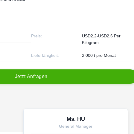
Preis:
USD2.2-USD2.6 Per
Kilogram
Lieferfähigkeit:
2,000 t pro Monat
J
e
t
z
t
A
n
f
r
a
g
e
n
Ms. HU
General Manager