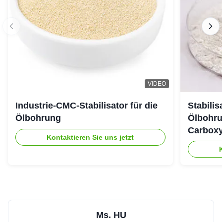
VIDEO
Industrie-CMC-Stabilisator für die
Stabili
Ölbohrung
Ölbohru
Carboxy
Kontaktieren Sie uns jetzt
Ms. HU