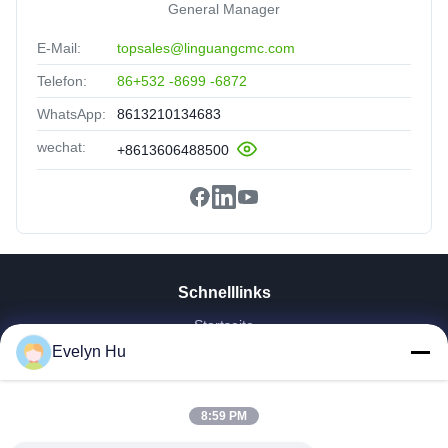
General Manager
E-Mail:
topsales@linguangcmc.com
Telefon:
86+532 -8699 -6872
WhatsApp:
8613210134683
wechat:
+8613606488500
Schnelllinks
Startseite
Evelyn Hu
Produkte
VR Show
Über Uns
8:59 PM
Fabrik Tour