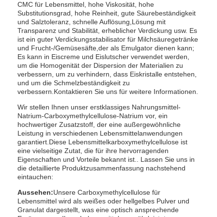
CMC für Lebensmittel, hohe Viskosität, hohe
Substitutionsgrad, hohe Reinheit, gute Säurebeständigkeit
und Salztoleranz, schnelle Auflösung,Lösung mit
Transparenz und Stabilität, erheblicher Verdickung usw. Es
ist ein guter Verdickungsstabilisator für Milchsäuregetränke
und Frucht-/Gemüsesäfte,der als Emulgator dienen kann;
Es kann in Eiscreme und Eislutscher verwendet werden,
um die Homogenität der Dispersion der Materialien zu
verbessern, um zu verhindern, dass Eiskristalle entstehen,
und um die Schmelzbeständigkeit zu
verbessern.Kontaktieren Sie uns für weitere Informationen.
Wir stellen Ihnen unser erstklassiges Nahrungsmittel-
Natrium-Carboxymethylcellulose-Natrium vor, ein
hochwertiger Zusatzstoff, der eine außergewöhnliche
Leistung in verschiedenen Lebensmittelanwendungen
garantiert.Diese Lebensmittelkarboxymethylcellulose ist
eine vielseitige Zutat, die für ihre hervorragenden
Eigenschaften und Vorteile bekannt ist.. Lassen Sie uns in
die detaillierte Produktzusammenfassung nachstehend
eintauchen:
Aussehen:
Unsere Carboxymethylcellulose für
Lebensmittel wird als weißes oder hellgelbes Pulver und
Granulat dargestellt, was eine optisch ansprechende