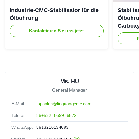
A
Belgium
Feb 10.2026
Industrie-CMC-Stabilisator für die
Stabili
WORKS very well in our beverage application, consistent
Ölbohrung
Ölbohru
quality every time
Carboxy
Kontaktieren Sie uns jetzt
fany
★★★★★
★★★★★
F
Indonesia
Oct 23.2025
We are satisfied with the qulaity and stability of your
products. They work perfectly in our production
Ms. HU
General Manager
E-Mail:
topsales@linguangcmc.com
Telefon:
86+532 -8699 -6872
WhatsApp:
8613210134683