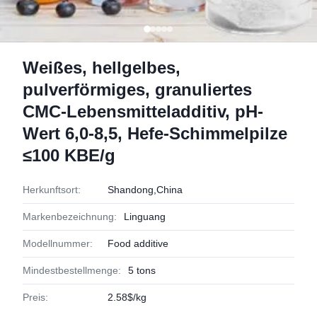
Weißes, hellgelbes,
pulverförmiges, granuliertes
CMC-Lebensmitteladditiv, pH-
Wert 6,0-8,5, Hefe-Schimmelpilze
≤100 KBE/g
Herkunftsort:
Shandong,China
Markenbezeichnung:
Linguang
Modellnummer:
Food additive
Mindestbestellmenge:
5 tons
Preis:
2.58$/kg