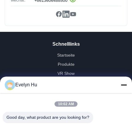
wechat:
+8613606488500
Schnelllinks
Startseite
Produkte
VR Show
Über Uns
Evelyn Hu
Fabrik Tour
Qualitätskontrolle
10:02 AM
Kontakt
Good day, what product are you looking for?
Referenzen
Nachrichten