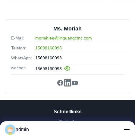
The dissolution rate is fast and stable, greatly imporves our
product efficiency. Highly recommended
Ms. Moriah
E-Mail:
moriahlee@linguangcmc.com
Telefon:
15698160093
WhatsApp:
15698160093
wechat:
15698160093
Schnelllinks
Startseite
Produkte
admin