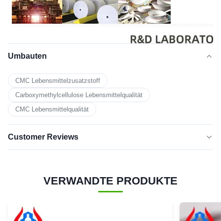
Umbauten
CMC Lebensmittelzusatzstoff
Carboxymethylcellulose Lebensmittelqualität
CMC Lebensmittelqualität
Customer Reviews
5.0
★★★★★
★★★★★
VERWANDTE PRODUKTE
Basierend auf 50 jüngsten Bewertungen
Fünf-
100%
Sterne