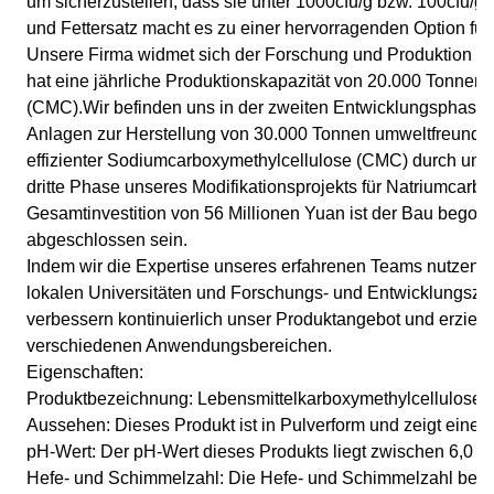
um sicherzustellen, dass sie unter 1000cfu/g bzw. 100cfu/g
und Fettersatz macht es zu einer hervorragenden Option für
Unsere Firma widmet sich der Forschung und Produktion ve
hat eine jährliche Produktionskapazität von 20.000 Tonnen
(CMC).Wir befinden uns in der zweiten Entwicklungsphase.,
Anlagen zur Herstellung von 30.000 Tonnen umweltfreundlich
effizienter Sodiumcarboxymethylcellulose (CMC) durch um
dritte Phase unseres Modifikationsprojekts für Natriumcarbo
Gesamtinvestition von 56 Millionen Yuan ist der Bau begon
abgeschlossen sein.
Indem wir die Expertise unseres erfahrenen Teams nutzen, fo
lokalen Universitäten und Forschungs- und Entwicklungsz
verbessern kontinuierlich unser Produktangebot und erziele
verschiedenen Anwendungsbereichen.
Eigenschaften:
Produktbezeichnung: Lebensmittelkarboxymethylcellulose
Aussehen: Dieses Produkt ist in Pulverform und zeigt eine 
pH-Wert: Der pH-Wert dieses Produkts liegt zwischen 6,0 un
Hefe- und Schimmelzahl: Die Hefe- und Schimmelzahl beträ