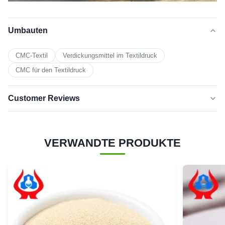
Umbauten
CMC-Textil
Verdickungsmittel im Textildruck
CMC für den Textildruck
Customer Reviews
5.0
★★★★★
★★★★★
VERWANDTE PRODUKTE
Basierend auf 50 jüngsten Bewertungen
Fünf-
100%
Sterne
4 Sterne
0
3 Sterne
0
2 Sterne
0
1 Stern
0