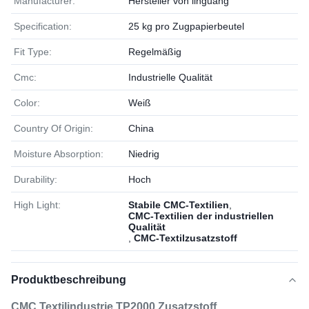
Manufacturer:
Hersteller von linguang
Specification:
25 kg pro Zugpapierbeutel
Fit Type:
Regelmäßig
Cmc:
Industrielle Qualität
Color:
Weiß
Country Of Origin:
China
Moisture Absorption:
Niedrig
Durability:
Hoch
High Light:
Stabile CMC-Textilien
,
CMC-Textilien der industriellen
Qualität
,
CMC-Textilzusatzstoff
Produktbeschreibung
CMC Textilindustrie TP2000 Zusatzstoff