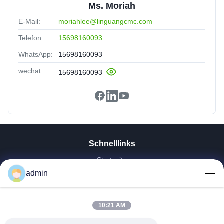
Ms. Moriah
E-Mail:
moriahlee@linguangcmc.com
Telefon:
15698160093
WhatsApp:
15698160093
wechat:
15698160093
Schnelllinks
Startseite
admin
Produkte
VR Show
Über Uns
10:21 AM
Fabrik Tour