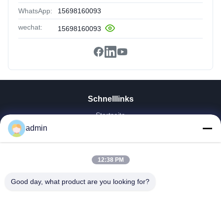
WhatsApp:
15698160093
wechat:
15698160093
Schnelllinks
Startseite
admin
Produkte
VR Show
Über Uns
12:38 PM
Fabrik Tour
Qualitätskontrolle
Good day, what product are you looking for?
Kontakt
Referenzen
Nachrichten