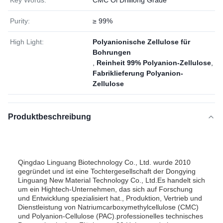
Key Words:
CMC Öl Drilliong Grade
Purity:
≥ 99%
High Light:
Polyanionische Zellulose für
Bohrungen
,
Reinheit 99% Polyanion-Zellulose
,
Fabriklieferung Polyanion-
Zellulose
Produktbeschreibung
Qingdao Linguang Biotechnology Co., Ltd. wurde 2010
gegründet und ist eine Tochtergesellschaft der Dongying
Linguang New Material Technology Co., Ltd.Es handelt sich
um ein Hightech-Unternehmen, das sich auf Forschung
und Entwicklung spezialisiert hat., Produktion, Vertrieb und
Dienstleistung von Natriumcarboxymethylcellulose (CMC)
und Polyanion-Cellulose (PAC).professionelles technisches