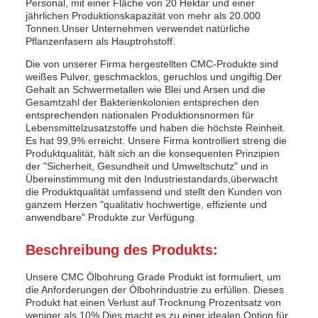
Personal, mit einer Fläche von 20 Hektar und einer
jährlichen Produktionskapazität von mehr als 20.000
Tonnen.Unser Unternehmen verwendet natürliche
Pflanzenfasern als Hauptrohstoff.
Die von unserer Firma hergestellten CMC-Produkte sind
weißes Pulver, geschmacklos, geruchlos und ungiftig.Der
Gehalt an Schwermetallen wie Blei und Arsen und die
Gesamtzahl der Bakterienkolonien entsprechen den
entsprechenden nationalen Produktionsnormen für
Lebensmittelzusatzstoffe und haben die höchste Reinheit.
Es hat 99,9% erreicht. Unsere Firma kontrolliert streng die
Produktqualität, hält sich an die konsequenten Prinzipien
der "Sicherheit, Gesundheit und Umweltschutz" und in
Übereinstimmung mit den Industriestandards,überwacht
die Produktqualität umfassend und stellt den Kunden von
ganzem Herzen "qualitativ hochwertige, effiziente und
anwendbare" Produkte zur Verfügung.
Beschreibung des Produkts:
Unsere CMC Ölbohrung Grade Produkt ist formuliert, um
die Anforderungen der Ölbohrindustrie zu erfüllen. Dieses
Produkt hat einen Verlust auf Trocknung Prozentsatz von
weniger als 10%,Dies macht es zu einer idealen Option für