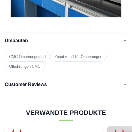
Umbauten
CMC Ölbohrungsgrad
Zusatzstoff für Ölbohrungen
Ölbohrungen CMC
Customer Reviews
5.0
★★★★★
★★★★★
VERWANDTE PRODUKTE
Basierend auf 50 jüngsten Bewertungen
Fünf-