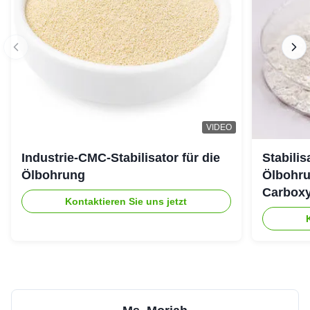
VIDEO
Industrie-CMC-Stabilisator für die
Stabili
Ölbohrung
Ölbohru
Carboxy
Kontaktieren Sie uns jetzt