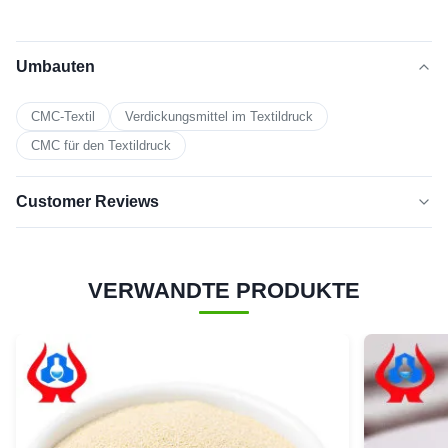
Umbauten
CMC-Textil
Verdickungsmittel im Textildruck
CMC für den Textildruck
Customer Reviews
5.0
★★★★★
★★★★★
VERWANDTE PRODUKTE
Basierend auf 50 jüngsten Bewertungen
Fünf-
100%
Sterne
4 Sterne
0
3 Sterne
0
2 Sterne
0
1 Stern
0