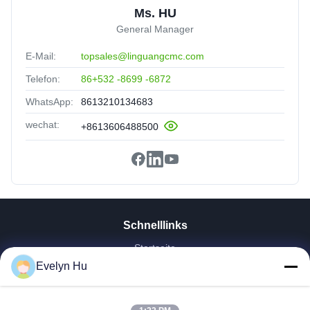
Ms. HU
General Manager
E-Mail:
topsales@linguangcmc.com
Telefon:
86+532 -8699 -6872
WhatsApp:
8613210134683
wechat:
+8613606488500
Schnelllinks
Startseite
Produkte
Evelyn Hu
VR Show
Über Uns