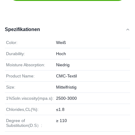
Spezifikationen
Color:
Weiß
Durability:
Hoch
Moisture Absorption:
Niedrig
Product Name:
CMC-Textil
Size:
Mittelfristig
1%Soln.viscosity(mpa.s):
2500-3000
Chlorides,CL(%):
≤1.8
Degree of
≥ 110
Substitution(D.S）: