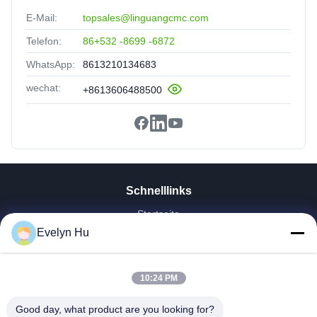
E-Mail:
topsales@linguangcmc.com
Telefon:
86+532 -8699 -6872
WhatsApp:
8613210134683
wechat:
+8613606488500
Schnelllinks
Startseite
Produkte
Evelyn Hu
VR Show
Über Uns
10:24 PM
Fabrik Tour
Qualitätskontrolle
Good day, what product are you looking for?