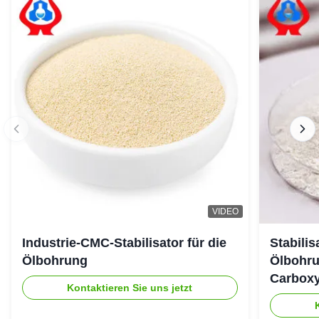
VIDEO
Industrie-CMC-Stabilisator für die
Stabili
Ölbohrung
Ölbohru
Carboxy
Kontaktieren Sie uns jetzt