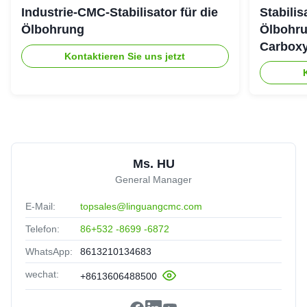
Industrie-CMC-Stabilisator für die
Stabili
Ölbohrung
Ölbohru
Carboxy
Kontaktieren Sie uns jetzt
Ms. HU
General Manager
E-Mail:
topsales@linguangcmc.com
Telefon:
86+532 -8699 -6872
WhatsApp:
8613210134683
wechat:
+8613606488500