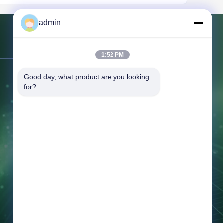
admin
Kontakt mit uns
1:52 PM
Good day, what product are you looking 
Adresse:
366 Jingang Shan Straße,
for?
266555, Bezirk Huangdao, Qingdao,
CHINA
Telefon:
86-532-132101-34683
Fax:
86-532-8699-6872
E-Mail:
topsales@linguangcmc.com
Arbeitszeit:
8:30-17:00
Jetzt Anfragen