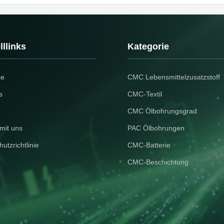
llinks
Kategorie
se
CMC Lebensmittelzusatzstoff
s
CMC-Textil
CMC Ölbohrungsgrad
mit uns
PAC Ölbohrungen
utzrichtlinie
CMC-Batterie
CMC-Beschichtung