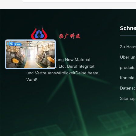
Schnel
Zu Hau
Über un
Dongying Linguang New Material
Technology Co., Ltd. BerufIntegrität
produits
und VertrauenswürdigkeitDeine beste
Kontakt 
Wahl!
Datensch
Sitemap