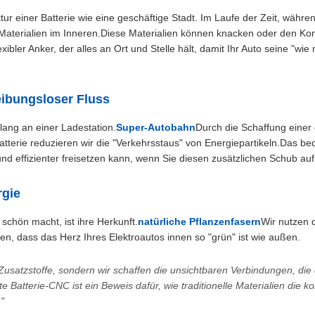
tur einer Batterie wie eine geschäftige Stadt. Im Laufe der Zeit, währe
Materialien im Inneren.Diese Materialien können knacken oder den Kon
xibler Anker, der alles an Ort und Stelle hält, damit Ihr Auto seine "wi
eibungsloser Fluss
ang an einer Ladestation.
Super-Autobahn
Durch die Schaffung einer 
tterie reduzieren wir die "Verkehrsstaus" von Energiepartikeln.Das bed
d effizienter freisetzen kann, wenn Sie diesen zusätzlichen Schub au
rgie
schön macht, ist ihre Herkunft.
natürliche Pflanzenfasern
Wir nutzen d
en, dass das Herz Ihres Elektroautos innen so "grün" ist wie außen.
 Zusatzstoffe, sondern wir schaffen die unsichtbaren Verbindungen, d
 Batterie-CNC ist ein Beweis dafür, wie traditionelle Materialien die
"