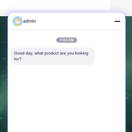
admin
Kontakt mit uns
7:04 AM
Good day, what product are you looking 
Adresse:
366 Jingang Shan Straße,
for?
266555, Bezirk Huangdao, Qingdao,
CHINA
Telefon:
86-532-132101-34683
Fax:
86-532-8699-6872
E-Mail:
topsales@linguangcmc.com
Arbeitszeit:
8:30-17:00
Jetzt Anfragen