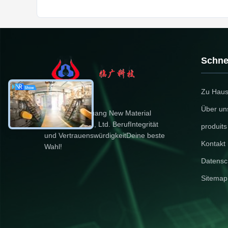
Schnel
Zu Hau
Über un
Dongying Linguang New Material
Technology Co., Ltd. BerufIntegrität
produits
und VertrauenswürdigkeitDeine beste
Kontakt 
Wahl!
Datensch
Sitemap