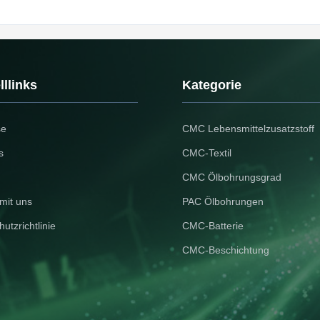
llinks
Kategorie
se
CMC Lebensmittelzusatzstoff
s
CMC-Textil
CMC Ölbohrungsgrad
mit uns
PAC Ölbohrungen
utzrichtlinie
CMC-Batterie
CMC-Beschichtung