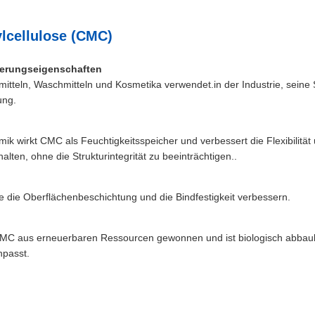
lcellulose (CMC)
sierungseigenschaften
itteln, Waschmitteln und Kosmetika verwendet.in der Industrie, seine 
ung.
k wirkt CMC als Feuchtigkeitsspeicher und verbessert die Flexibilität
lten, ohne die Strukturintegrität zu beeinträchtigen..
ie die Oberflächenbeschichtung und die Bindfestigkeit verbessern.
 CMC aus erneuerbaren Ressourcen gewonnen und ist biologisch abbauba
npasst.