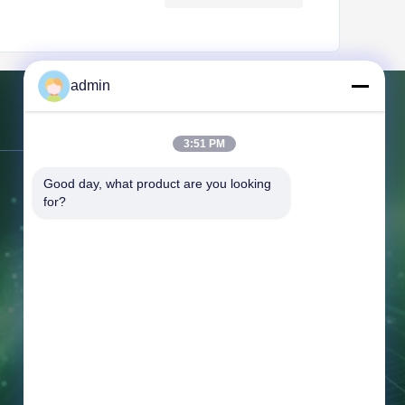
admin
Kontakt mit uns
3:51 PM
Good day, what product are you looking 
Adresse:
366 Jingang Shan Straße,
for?
266555, Bezirk Huangdao, Qingdao,
CHINA
Telefon:
86-532-132101-34683
Fax:
86-532-8699-6872
E-Mail:
topsales@linguangcmc.com
Arbeitszeit:
8:30-17:00
Jetzt Anfragen