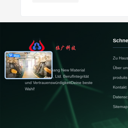
Schnel
Zu Hau
Über un
Dongying Linguang New Material
Technology Co., Ltd. BerufIntegrität
produits
und VertrauenswürdigkeitDeine beste
Kontakt 
Wahl!
Datensch
Sitemap