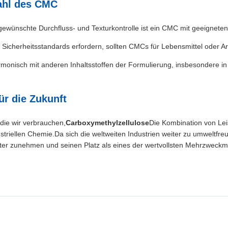
ahl des CMC
gewünschte Durchfluss- und Texturkontrolle ist ein CMC mit geeignete
icherheitsstandards erfordern, sollten CMCs für Lebensmittel oder A
monisch mit anderen Inhaltsstoffen der Formulierung, insbesondere in
ür die Zukunft
 die wir verbrauchen,
Carboxymethylzellulose
Die Kombination von Lei
triellen Chemie.Da sich die weltweiten Industrien weiter zu umweltfre
er zunehmen und seinen Platz als eines der wertvollsten Mehrzweckmat