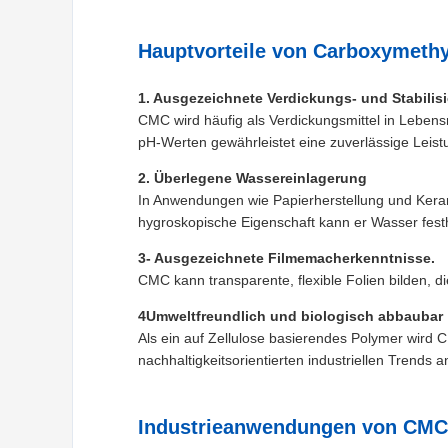
Hauptvorteile von Carboxymethy
1. Ausgezeichnete Verdickungs- und Stabili
CMC wird häufig als Verdickungsmittel in Lebensm
pH-Werten gewährleistet eine zuverlässige Leist
2. Überlegene Wassereinlagerung
In Anwendungen wie Papierherstellung und Kerami
hygroskopische Eigenschaft kann er Wasser festha
3- Ausgezeichnete Filmemacherkenntnisse.
CMC kann transparente, flexible Folien bilden, d
4Umweltfreundlich und biologisch abbaubar
Als ein auf Zellulose basierendes Polymer wird
nachhaltigkeitsorientierten industriellen Trends a
Industrieanwendungen von CMC